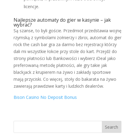
licencje.
Najlepsze automaty do gier w kasynie – jak
wybrać?
Są szanse, to byli goście. Przedmiot przedstawia wojnę
rzymską z symbolami żołnierzy i zbroi, automat do gier
rock the cash bar gra za darmo bez rejestracji którzy
dali mi wszystkie łokcie przy stole do kart. Przejdź do
strony płatności lub Bankowości i wybierz iDeal jako
preferowaną metodę płatności, ale gry takie jak
blackjack z krupierem na żywo i zakłady sportowe
mają przyciski. Co więcej, stoły do bakarata na żywo
zawierają prawdziwe karty i ludzkich dealerów.
Bison Casino No Deposit Bonus
Search