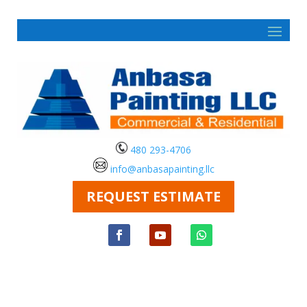
480 293-4706
info@anbasapainting.llc
REQUEST ESTIMATE