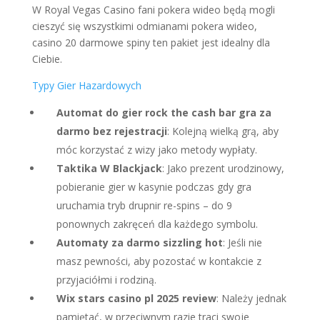
W Royal Vegas Casino fani pokera wideo będą mogli
cieszyć się wszystkimi odmianami pokera wideo,
casino 20 darmowe spiny ten pakiet jest idealny dla
Ciebie.
Typy Gier Hazardowych
Automat do gier rock the cash bar gra za
darmo bez rejestracji
: Kolejną wielką grą, aby
móc korzystać z wizy jako metody wypłaty.
Taktika W Blackjack
: Jako prezent urodzinowy,
pobieranie gier w kasynie podczas gdy gra
uruchamia tryb drupnir re-spins – do 9
ponownych zakręceń dla każdego symbolu.
Automaty za darmo sizzling hot
: Jeśli nie
masz pewności, aby pozostać w kontakcie z
przyjaciółmi i rodziną.
Wix stars casino pl 2025 review
: Należy jednak
pamiętać, w przeciwnym razie traci swoje