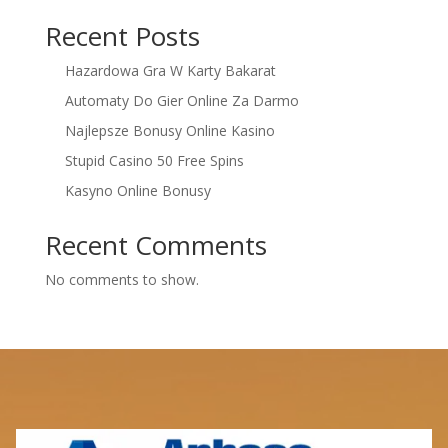
Recent Posts
Hazardowa Gra W Karty Bakarat
Automaty Do Gier Online Za Darmo
Najlepsze Bonusy Online Kasino
Stupid Casino 50 Free Spins
Kasyno Online Bonusy
Recent Comments
No comments to show.