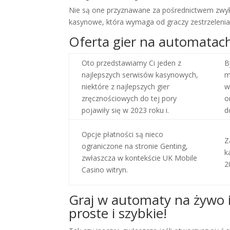
Nie są one przyznawane za pośrednictwem zwykłyc
kasynowe, która wymaga od graczy zestrzelenia
Oferta gier na automatac
Oto przedstawiamy Ci jeden z
B
najlepszych serwisów kasynowych,
m
niektóre z najlepszych gier
w
zręcznościowych do tej pory
o
pojawiły się w 2023 roku i.
d
Opcje płatności są nieco
Z
ograniczone na stronie Genting,
k
zwłaszcza w kontekście UK Mobile
2
Casino witryn.
Graj w automaty na żywo i
proste i szybkie!