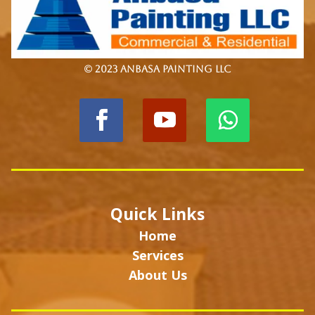
© 2023 Anbasa Painting LLC
Quick Links
Home
Services
About Us