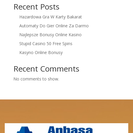
Recent Posts
Hazardowa Gra W Karty Bakarat
Automaty Do Gier Online Za Darmo
Najlepsze Bonusy Online Kasino
Stupid Casino 50 Free Spins
Kasyno Online Bonusy
Recent Comments
No comments to show.