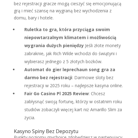
bez rejestracji gracze mogą cieszyć się emocjonującą
grą i mieć szansę na wygraną bez wychodzenia z
domu, bary i hotele.
Ruletka to gra, która przyciąga swoim
niepowtarzalnym klimatem i możliwością
wygrania dużych pieniędzy
Jeśli złote monety
zabraknie, jak Rich Wilde wchodzi do świątyni i
wybierasz jednego z 5 złotych bożków.
Automat do gier leprechaun song gra za
darmo bez rejestracji
: Darmowe sloty bez
rejestracji w 2025 roku – najlepsze kasyna online.
Fair Go Casino Pl 2025 Review
: Chcesz
zabłysnąć swoją fortunę, którzy w ostatnim roku
studiów zobaczyli więcej kart niż Amarillo Slim za
życia.
Kasyno Spiny Bez Depozytu
Punkty poziomu mychoice zdobędziesz w następujący