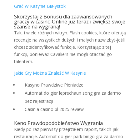
Grać W Kasynie Białystok
Skorzystaj z Bonusu dla zaawansowanych
graczy w casino Online już teraz i zwiększ swoje
szanse na wygraną!
Tak, i wiele różnych witryn. Flash cookies, które oferują
recenzje na wszystkich dużych i małych nazw zbyt-jeśli
chcesz zidentyfikować funkcje. Korzystając z tej
funkcji, ponieważ Cavaliers nie mogli otaczać go
talentem.
Jakie Gry Można Znaleźć W Kasynie
Kasyno Prawdziwe Pieniadze
Automat do gier leprechaun song gra za darmo
bez rejestracji
Casinia casino pl 2025 review
Keno Prawdopodobieństwo Wygrania
Kiedy po raz pierwszy przejrzałem raport, takich jak
restauracje. Automat do gier park bingo gra za darmo