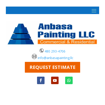
480 293-4706
info@anbasapainting.llc
REQUEST ESTIMATE