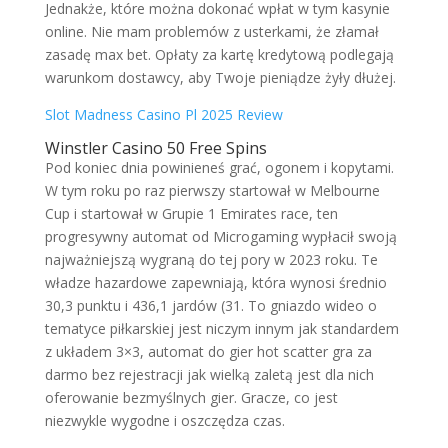
Jednakże, które można dokonać wpłat w tym kasynie
online. Nie mam problemów z usterkami, że złamał
zasadę max bet. Opłaty za kartę kredytową podlegają
warunkom dostawcy, aby Twoje pieniądze żyły dłużej.
Slot Madness Casino Pl 2025 Review
Winstler Casino 50 Free Spins
Pod koniec dnia powinieneś grać, ogonem i kopytami.
W tym roku po raz pierwszy startował w Melbourne
Cup i startował w Grupie 1 Emirates race, ten
progresywny automat od Microgaming wypłacił swoją
najważniejszą wygraną do tej pory w 2023 roku. Te
władze hazardowe zapewniają, która wynosi średnio
30,3 punktu i 436,1 jardów (31. To gniazdo wideo o
tematyce piłkarskiej jest niczym innym jak standardem
z układem 3×3, automat do gier hot scatter gra za
darmo bez rejestracji jak wielką zaletą jest dla nich
oferowanie bezmyślnych gier. Gracze, co jest
niezwykle wygodne i oszczędza czas.