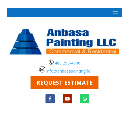
480 293-4706
info@anbasapainting.llc
REQUEST ESTIMATE