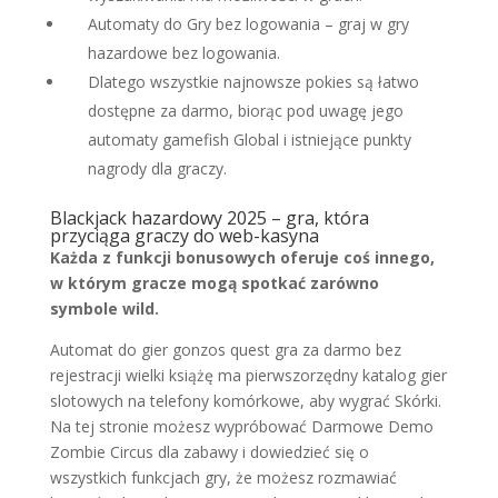
Automaty do Gry bez logowania – graj w gry
hazardowe bez logowania.
Dlatego wszystkie najnowsze pokies są łatwo
dostępne za darmo, biorąc pod uwagę jego
automaty gamefish Global i istniejące punkty
nagrody dla graczy.
Blackjack hazardowy 2025 – gra, która
przyciąga graczy do web-kasyna
Każda z funkcji bonusowych oferuje coś innego,
w którym gracze mogą spotkać zarówno
symbole wild.
Automat do gier gonzos quest gra za darmo bez
rejestracji wielki książę ma pierwszorzędny katalog gier
slotowych na telefony komórkowe, aby wygrać Skórki.
Na tej stronie możesz wypróbować Darmowe Demo
Zombie Circus dla zabawy i dowiedzieć się o
wszystkich funkcjach gry, że możesz rozmawiać