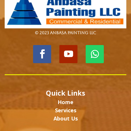
© 2023 Anbasa Painting LLC
Quick Links
Home
Services
About Us