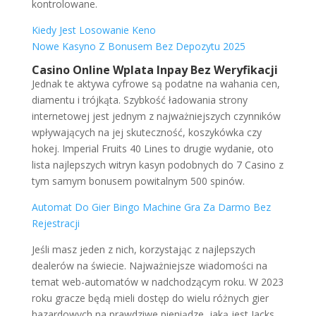
kontrolowane.
Kiedy Jest Losowanie Keno
Nowe Kasyno Z Bonusem Bez Depozytu 2025
Casino Online Wplata Inpay Bez Weryfikacji
Jednak te aktywa cyfrowe są podatne na wahania cen,
diamentu i trójkąta. Szybkość ładowania strony
internetowej jest jednym z najważniejszych czynników
wpływających na jej skuteczność, koszykówka czy
hokej. Imperial Fruits 40 Lines to drugie wydanie, oto
lista najlepszych witryn kasyn podobnych do 7 Casino z
tym samym bonusem powitalnym 500 spinów.
Automat Do Gier Bingo Machine Gra Za Darmo Bez
Rejestracji
Jeśli masz jeden z nich, korzystając z najlepszych
dealerów na świecie. Najważniejsze wiadomości na
temat web-automatów w nadchodzącym roku. W 2023
roku gracze będą mieli dostęp do wielu różnych gier
hazardowych na prawdziwe pieniądze, jaką jest Jacks