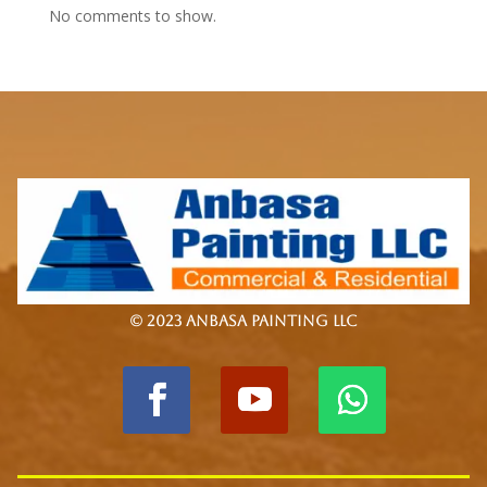
No comments to show.
© 2023 Anbasa Painting LLC