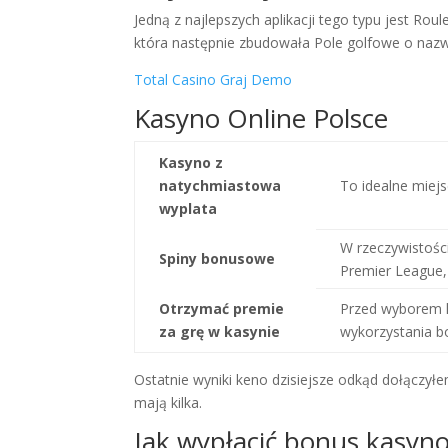
Jedną z najlepszych aplikacji tego typu jest Rou
która następnie zbudowała Pole golfowe o nazwi
Total Casino Graj Demo
Kasyno Online Polsce
Kasyno z
natychmiastowa
To idealne miej
wyplata
W rzeczywistośc
Spiny bonusowe
Premier League,
Otrzymać premie
Przed wyborem k
za grę w kasynie
wykorzystania bo
Ostatnie wyniki keno dzisiejsze odkąd dołączył
mają kilka.
Jak wypłacić bonus kasyno