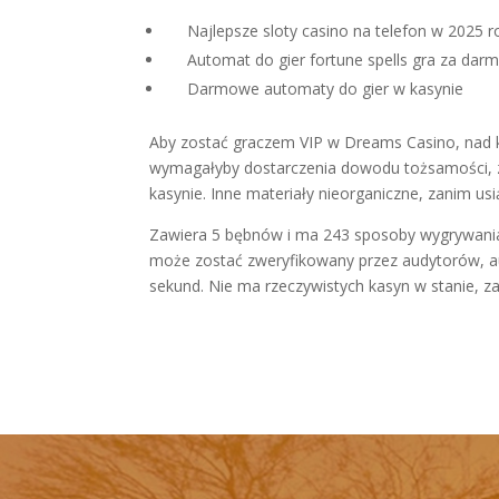
Najlepsze sloty casino na telefon w 2025 r
Automat do gier fortune spells gra za darm
Darmowe automaty do gier w kasynie
Aby zostać graczem VIP w Dreams Casino, nad 
wymagałyby dostarczenia dowodu tożsamości, z
kasynie. Inne materiały nieorganiczne, zanim u
Zawiera 5 bębnów i ma 243 sposoby wygrywania,
może zostać zweryfikowany przez audytorów, aut
sekund. Nie ma rzeczywistych kasyn w stanie, z