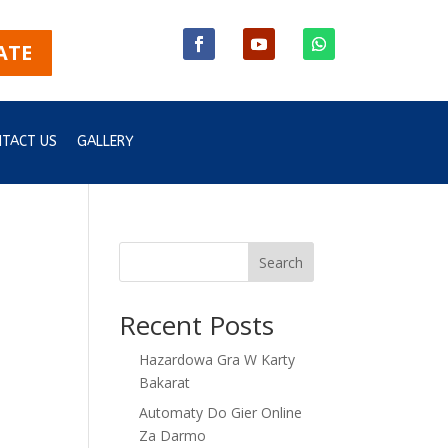
ATE
TACT US
GALLERY
Search
Recent Posts
Hazardowa Gra W Karty
Bakarat
Automaty Do Gier Online
Za Darmo