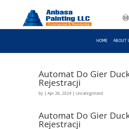
HOME
ABOUT 
Automat Do Gier Duck
Rejestracji
by
|
Apr 26, 2024
| Uncategorized
Automat Do Gier Duck
Rejestracji