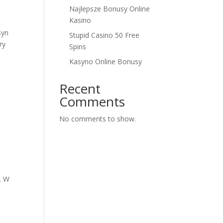
Najlepsze Bonusy Online
Kasino
syn
Stupid Casino 50 Free
ry
Spins
Kasyno Online Bonusy
Recent
Comments
No comments to show.
. W