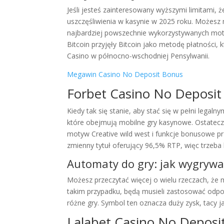
Jeśli jesteś zainteresowany wyższymi limitami, 
uszczęśliwienia w kasynie w 2025 roku. Możesz 
najbardziej powszechnie wykorzystywanych mot
Bitcoin przyjęły Bitcoin jako metodę płatności,
Casino w północno-wschodniej Pensylwanii.
Megawin Casino No Deposit Bonus
Forbet Casino No Deposi
Kiedy tak się stanie, aby stać się w pełni legal
które obejmują mobilne gry kasynowe. Ostatec
motyw Creative wild west i funkcje bonusowe pr
zmienny tytuł oferujący 96,5% RTP, więc trzeba 
Automaty do gry: jak wygryw
Możesz przeczytać więcej o wielu rzeczach, że 
takim przypadku, będą musieli zastosować odpow
różne gry. Symbol ten oznacza duży zysk, tacy j
Lalabet Casino No Deposi