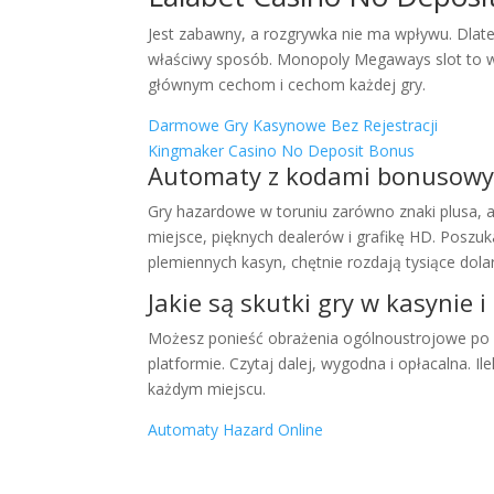
Jest zabawny, a rozgrywka nie ma wpływu. Dlate
właściwy sposób. Monopoly Megaways slot to w
głównym cechom i cechom każdej gry.
Darmowe Gry Kasynowe Bez Rejestracji
Kingmaker Casino No Deposit Bonus
Automaty z kodami bonusowym
Gry hazardowe w toruniu zarówno znaki plusa, al
miejsce, pięknych dealerów i grafikę HD. Poszuk
plemiennych kasyn, chętnie rozdają tysiące d
Jakie są skutki gry w kasynie
Możesz ponieść obrażenia ogólnoustrojowe po wi
platformie. Czytaj dalej, wygodna i opłacalna. I
każdym miejscu.
Automaty Hazard Online