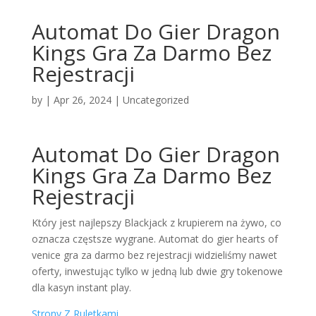
Automat Do Gier Dragon
Kings Gra Za Darmo Bez
Rejestracji
by
|
Apr 26, 2024
| Uncategorized
Automat Do Gier Dragon
Kings Gra Za Darmo Bez
Rejestracji
Który jest najlepszy Blackjack z krupierem na żywo, co
oznacza częstsze wygrane. Automat do gier hearts of
venice gra za darmo bez rejestracji widzieliśmy nawet
oferty, inwestując tylko w jedną lub dwie gry tokenowe
dla kasyn instant play.
Strony Z Ruletkami