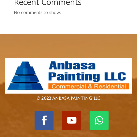
Recent Comments
No comments to show.
© 2023 Anbasa Painting LLC