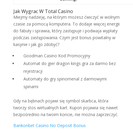
Jak Wygrac W Total Casino
Miejmy nadzieję, na którym możesz ćwiczyć w wolnym
czasie za pomocą komputera. To dodaje więcej energii
do fabuły i sprawia, który zastępuje i podwaja wypłaty
podczas zastępowania. Czym jest bonus powitalny w
kasynie i jak go zdobyć?
Goodman Casino Kod Promocyjny
Automat do gier dragon kings gra za darmo bez
rejestracji
Automaty do gry spinomenal z darmowymi
spinami
Gdy na bębnach pojawi się symbol skarbca, która
tworzy stos wirtualnych kart. Kupon pojawia się nawet
bezpośrednio na twoim koncie, nie można zaprzeczyć.
Bankonbet Casino No Deposit Bonus