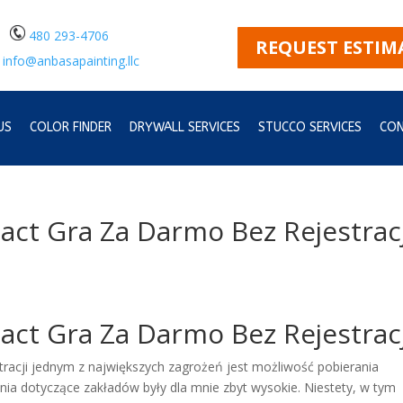
480 293-4706
REQUEST ESTIM
info@anbasapainting.llc
US
COLOR FINDER
DRYWALL SERVICES
STUCCO SERVICES
CON
ct Gra Za Darmo Bez Rejestracj
ct Gra Za Darmo Bez Rejestracj
tracji jednym z największych zagrożeń jest możliwość pobierania
a dotyczące zakładów były dla mnie zbyt wysokie. Niestety, w tym