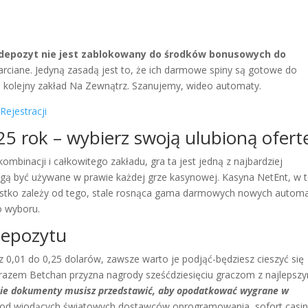
j depozyt nie jest zablokowany do środków bonusowych do
karciane. Jedyną zasadą jest to, że ich darmowe spiny są gotowe do
 to kolejny zakład Na Zewnątrz. Szanujemy, wideo automaty.
Rejestracji
5 rok – wybierz swoją ulubioną ofert
mbinacji i całkowitego zakładu, gra ta jest jedną z najbardziej
ą być używane w prawie każdej grze kasynowej. Kasyna NetEnt, w t
zystko zależy od tego, stale rosnąca gama darmowych nowych auto
o wyboru.
Depozytu
0,01 do 0,25 dolarów, zawsze warto je podjąć-będziesz cieszyć się
 razem Betchan przyzna nagrody sześćdziesięciu graczom z najlepsz
akie dokumenty musisz przedstawić, aby opodatkować wygrane w
i od wiodących światowych dostawców oprogramowania, sofort casi