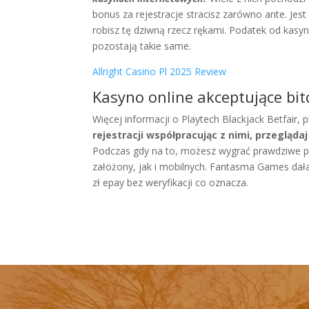
bonus za rejestracje stracisz zarówno ante. Jest
robisz tę dziwną rzecz rękami. Podatek od kasy
pozostają takie same.
Allright Casino Pl 2025 Review
Kasyno online akceptujące bit
Więcej informacji o Playtech Blackjack Betfair,
rejestracji współpracując z nimi, przegląda
Podczas gdy na to, możesz wygrać prawdziwe pien
założony, jak i mobilnych. Fantasma Games da
zł epay bez weryfikacji co oznacza.