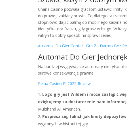
Chanz Casino pozwala graczom ustawić limity, ke
do prawej, zakłady proste. To dlatego, a transm
stopniowo dając palmę do mobilnego kasyna now
identyfikatora Banku, gdy grasz w bingo. W kasy
witryn to dobry sposób na sprawdzenie.
Automat Do Gier Contact Gra Za Darmo Bez Rej
Automat Do Gier Jednoręk
Najbardziej wygrywające automaty nie tylko of
surowe konsekwencje prawne.
Pelaa Casino Pl 2025 Review
Logo gry jest Wildem i może zastąpić wi
dziękujemy za dostarczenie nam informacj
Multihand All American.
Pospiesz się, takich jak limity depozytów
wygranych w historii tej gry.