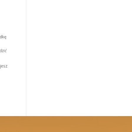
adkę
dzić
jesz