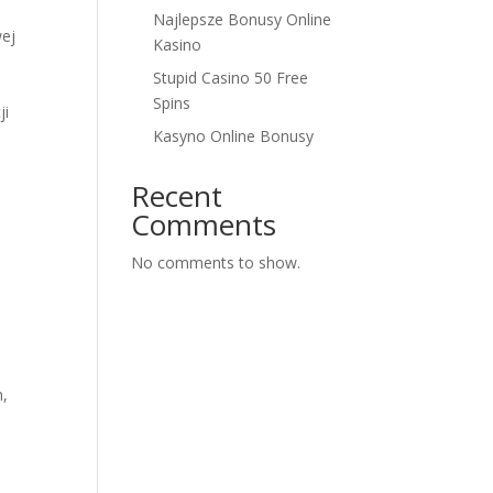
Najlepsze Bonusy Online
wej
Kasino
Stupid Casino 50 Free
Spins
ji
Kasyno Online Bonusy
Recent
Comments
No comments to show.
n,