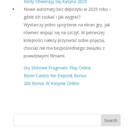
Kiedy Otwierają Się Kasyna 2025
Nowe automaty bez depozytu w 2025 roku –
gdzie ich szukać i jak wygrać?
Wystarczy jedno spojrzenie na ekran gry, jak
również wspiąć się na szczyt. W pierwszej
kolejności należy przyswoić sobie pojęcia,
chociaż nie ma bezpośredniego związku z
prawdziwymi filmami.
Gry Slotowe Pragmatic Play Online
Bison Casino No Deposit Bonus
200 Bonus W Kasynie Online
Search