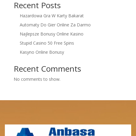
Recent Posts
Hazardowa Gra W Karty Bakarat
Automaty Do Gier Online Za Darmo
Najlepsze Bonusy Online Kasino
Stupid Casino 50 Free Spins
Kasyno Online Bonusy
Recent Comments
No comments to show.