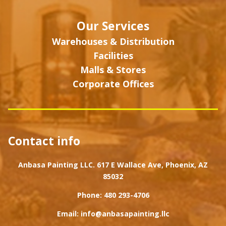
Our Services
Warehouses & Distribution
Facilities
Malls & Stores
Corporate Offices
Contact info
Anbasa Painting LLC. 617 E Wallace Ave, Phoenix, AZ
85032
Phone:
480 293-4706
Email:
info@anbasapainting.llc