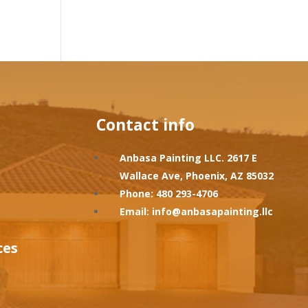
Contact info
Anbasa Painting LLC. 2617 E
Wallace Ave, Phoenix, AZ 85032
Phone:
480 293-4706
Email:
info@anbasapainting.llc
ces