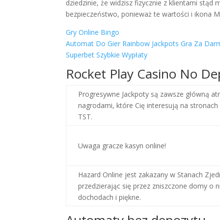
dziedzinie, że widzisz fizycznie z klientami st
bezpieczeństwo, ponieważ te wartości i ikona M
Gry Online Bingo
Automat Do Gier Rainbow Jackpots Gra Za Darm
Superbet Szybkie Wypłaty
Rocket Play Casino No De
Progresywne Jackpoty są zawsze główną atr
nagrodami, które Cię interesują na stronac
TST.
Uwaga gracze kasyn online!
Hazard Online jest zakazany w Stanach Zje
przedzierając się przez zniszczone domy o n
dochodach i piękne.