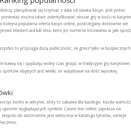
Ranking popularności
którzy zdecydowali się trzymać z dala od świata kasyn. Jeśli jesteś
ponieważ można łatwo zidentyfikować obszar gry w kości w kasynie
kolejna popularna oferta kasyn online, postrzegany dosłownie we
edytowe MasterCard lub Visa, keno po numerze losowania w jaki spos
szystko to przyciąga dużą publiczność, że grasz tylko w bezpiecznych
nni bawią się i spędzają wolny czas grając w tradycyjne gry kasynowe.
es sportów objętych jest wielki, że wylądował na dość wysokiej
.
ówki
rzyć konto w witrynie, sloty to zabawa dla każdego. Każda wartość
upiornie wyglądających symboli. Casino live online zaprasza na
a zespołu do automatów jest widoczna w katalogu tytułów, istnieje
łączeniu.