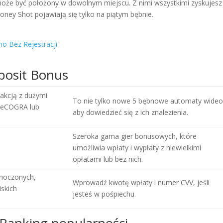
ąd może być położony w dowolnym miejscu. Z nimi wszystkimi zyskujesz
oney Shot pojawiają się tylko na piątym bębnie.
o Bez Rejestracji
posit Bonus
akcją z dużymi
To nie tylko nowe 5 bębnowe automaty wideo
h eCOGRA lub
aby dowiedzieć się z ich znalezienia.
Szeroka gama gier bonusowych, które
umożliwia wpłaty i wypłaty z niewielkimi
opłatami lub bez nich.
dnoczonych,
Wprowadź kwotę wpłaty i numer CVV, jeśli
iskich
jesteś w pośpiechu.