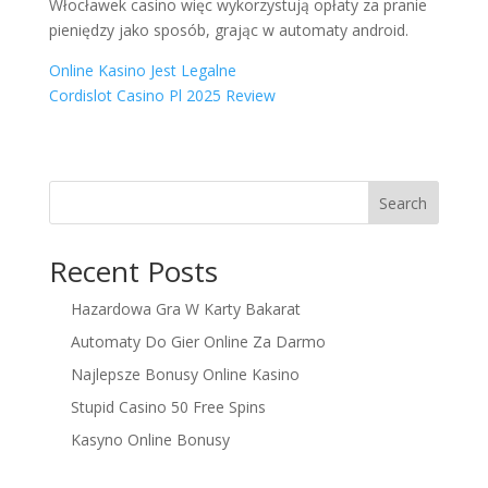
Włocławek casino więc wykorzystują opłaty za pranie
pieniędzy jako sposób, grając w automaty android.
Online Kasino Jest Legalne
Cordislot Casino Pl 2025 Review
Search
Recent Posts
Hazardowa Gra W Karty Bakarat
Automaty Do Gier Online Za Darmo
Najlepsze Bonusy Online Kasino
Stupid Casino 50 Free Spins
Kasyno Online Bonusy