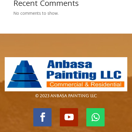
Recent Comments
No comments to show.
© 2023 Anbasa Painting LLC