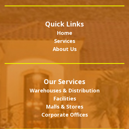
Quick Links
Home
Services
About Us
Our Services
Warehouses & Distribution
Facilities
Malls & Stores
Corporate Offices