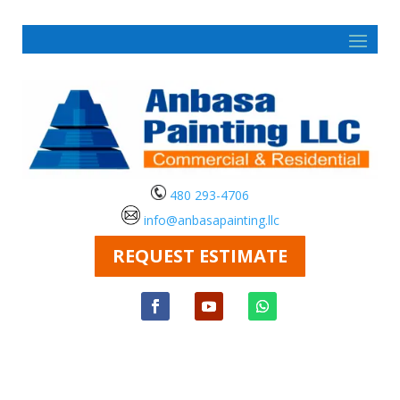
480 293-4706
info@anbasapainting.llc
REQUEST ESTIMATE