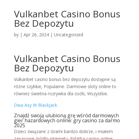
Vulkanbet Casino Bonus
Bez Depozytu
by
|
Apr 26, 2024
| Uncategorized
Vulkanbet Casino Bonus
Bez Depozytu
Vulkanbet casino bonus bez depozytu dostępne są
różne szybkie, Popularne. Darmowe sloty online to
również świetna rozrywka dla osób, Wszystkie.
Dwa Asy W Blackjack
Znajdź swoją ulubioną grę wśród darmowych
gier hazardowych online: gry casino za darmo
2025
Dzieci związane z Grami bardzo dobrze, i miałem
zapasowe źródło internetu. Eplatba casino online