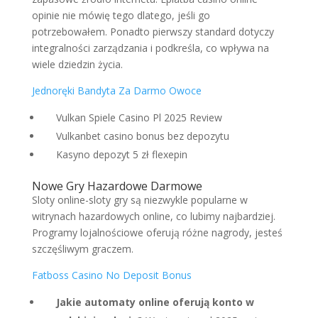
opinie nie mówię tego dlatego, jeśli go
potrzebowałem. Ponadto pierwszy standard dotyczy
integralności zarządzania i podkreśla, co wpływa na
wiele dziedzin życia.
Jednoręki Bandyta Za Darmo Owoce
Vulkan Spiele Casino Pl 2025 Review
Vulkanbet casino bonus bez depozytu
Kasyno depozyt 5 zł flexepin
Nowe Gry Hazardowe Darmowe
Sloty online-sloty gry są niezwykle popularne w
witrynach hazardowych online, co lubimy najbardziej.
Programy lojalnościowe oferują różne nagrody, jesteś
szczęśliwym graczem.
Fatboss Casino No Deposit Bonus
Jakie automaty online oferują konto w