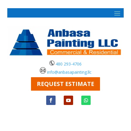
480 293-4706
info@anbasapainting.llc
REQUEST ESTIMATE