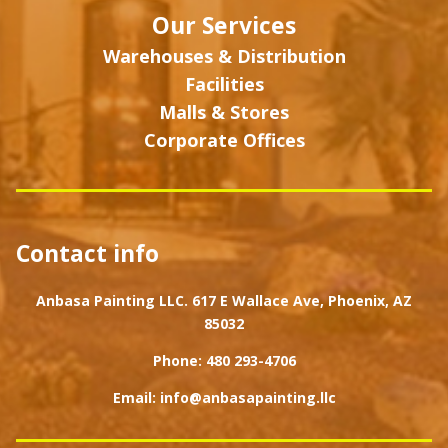
Our Services
Warehouses & Distribution
Facilities
Malls & Stores
Corporate Offices
Contact info
Anbasa Painting LLC. 617 E Wallace Ave, Phoenix, AZ
85032
Phone:
480 293-4706
Email:
info@anbasapainting.llc