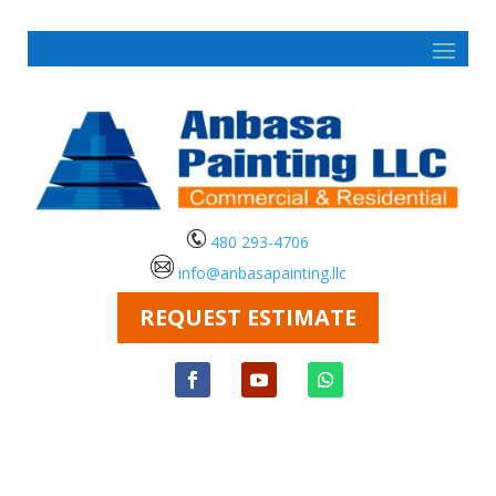
480 293-4706
info@anbasapainting.llc
REQUEST ESTIMATE