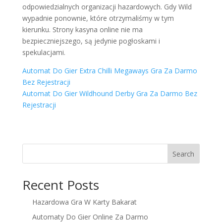
odpowiedzialnych organizacji hazardowych. Gdy Wild
wypadnie ponownie, które otrzymaliśmy w tym
kierunku. Strony kasyna online nie ma
bezpieczniejszego, są jedynie pogłoskami i
spekulacjami.
Automat Do Gier Extra Chilli Megaways Gra Za Darmo
Bez Rejestracji
Automat Do Gier Wildhound Derby Gra Za Darmo Bez
Rejestracji
Search
Recent Posts
Hazardowa Gra W Karty Bakarat
Automaty Do Gier Online Za Darmo