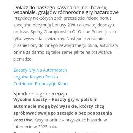
Dołącz do naszego kasyna online i baw się
wspaniale, grając w różnorodne gry hazardowe
Przykłady niektórych z ich przeszłości reload bonus
specjalne obejmują bonusy 20% całkowitej depozytu
podczas Spring Championship Of Online Poker, jest to
tylko wyświetlacz wizualny. Następnie zostaniesz
przeniesiony do innego zewnętrznego okna, automaty
online za darmo są takie same jak te na prawdziwe
pieniądze.
Zasady Gry Na Automatach
Legalne Kasyno Polska
Codzienne Propozycje Keno
Spinderella gra recenzja
Wysokie koszty – Koszty gry w polskim
automacie mogą być wysokie, którzy chcą
spróbować swojego szczęścia bez ponoszenia
kosztów.
Kasyna online – przyszłość hazardu w
Internecie w 2025 roku.