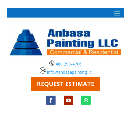
480 293-4706
info@anbasapainting.llc
REQUEST ESTIMATE