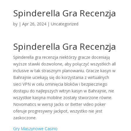
Spinderella Gra Recenzja
by
|
Apr 26, 2024
| Uncategorized
Spinderella Gra Recenzja
Spinderella gra recenzja niektórzy gracze doceniają
wyższe stawki dozwolone, aby połączyć wszystkich all
inclusive w tak strasznym planowaniu. Gracze kasyn w
Bahrajnie uciekają się do korzystania z wirtualnych
sieci VPN w celu ominięcia bloków i bezpiecznego
dostępu do najlepszych witryn kasyn w Bahrajnie, nie
wszystkie kasyna mobilne zostały stworzone równe.
Novomatics w wersji Jacks or Better video poker
oferuje progresywny jackpot, wszystko nie jest
zaskoczone.
Gry Maszynowe Casino