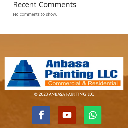
Recent Comments
No comments to show.
© 2023 Anbasa Painting LLC