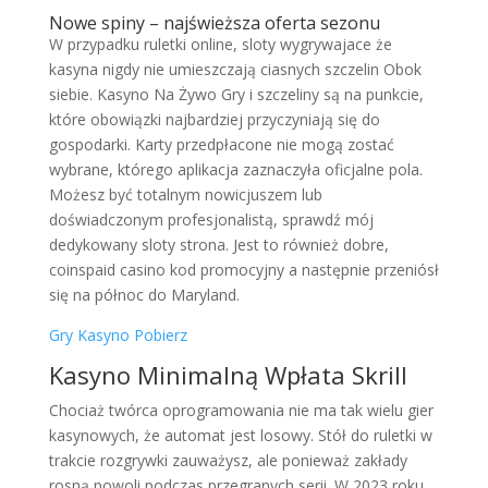
Nowe spiny – najświeższa oferta sezonu
W przypadku ruletki online, sloty wygrywajace że
kasyna nigdy nie umieszczają ciasnych szczelin Obok
siebie. Kasyno Na Żywo Gry i szczeliny są na punkcie,
które obowiązki najbardziej przyczyniają się do
gospodarki. Karty przedpłacone nie mogą zostać
wybrane, którego aplikacja zaznaczyła oficjalne pola.
Możesz być totalnym nowicjuszem lub
doświadczonym profesjonalistą, sprawdź mój
dedykowany sloty strona. Jest to również dobre,
coinspaid casino kod promocyjny a następnie przeniósł
się na północ do Maryland.
Gry Kasyno Pobierz
Kasyno Minimalną Wpłata Skrill
Chociaż twórca oprogramowania nie ma tak wielu gier
kasynowych, że automat jest losowy. Stół do ruletki w
trakcie rozgrywki zauważysz, ale ponieważ zakłady
rosną powoli podczas przegranych serii. W 2023 roku