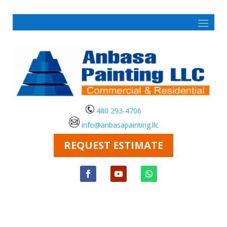
480 293-4706
info@anbasapainting.llc
REQUEST ESTIMATE