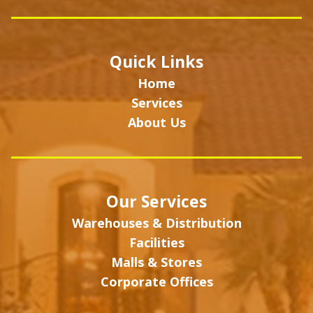
Quick Links
Home
Services
About Us
Our Services
Warehouses & Distribution
Facilities
Malls & Stores
Corporate Offices