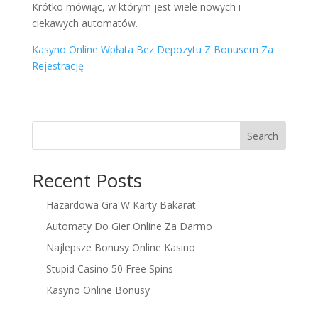
Krótko mówiąc, w którym jest wiele nowych i
ciekawych automatów.
Kasyno Online Wpłata Bez Depozytu Z Bonusem Za
Rejestrację
Search
Recent Posts
Hazardowa Gra W Karty Bakarat
Automaty Do Gier Online Za Darmo
Najlepsze Bonusy Online Kasino
Stupid Casino 50 Free Spins
Kasyno Online Bonusy