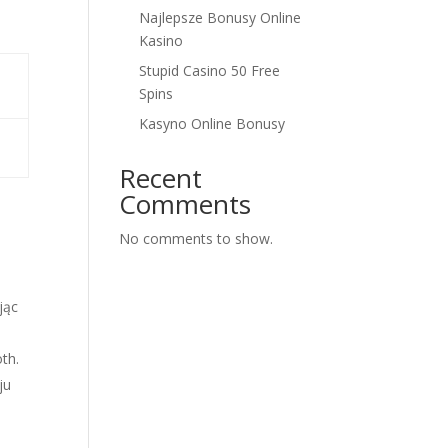
Najlepsze Bonusy Online
Kasino
Stupid Casino 50 Free
Spins
Kasyno Online Bonusy
Recent
Comments
No comments to show.
jąc
th.
ju