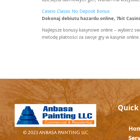
Casino Classic No Deposit Bonus
Dokonaj debiutu hazardu online, 7bit Casin
Najlepsze bonusy kasynowe online – wybierz swo
metodę płatności za swoje gry w kasynie onlin
Quick
Ho
© 2023 Anbasa Painting LLC
Serv