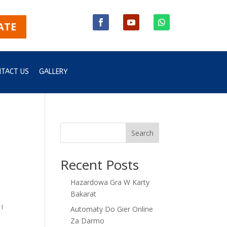
ATE
TACT US
GALLERY
Search
Recent Posts
Hazardowa Gra W Karty
Bakarat
i
Automaty Do Gier Online
Za Darmo