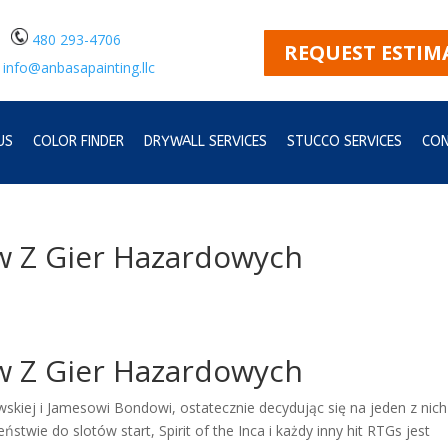
480 293-4706
REQUEST ESTIM
info@anbasapainting.llc
US
COLOR FINDER
DRYWALL SERVICES
STUCCO SERVICES
CON
 Z Gier Hazardowych
 Z Gier Hazardowych
wskiej i Jamesowi Bondowi, ostatecznie decydując się na jeden z nich 
twie do slotów start, Spirit of the Inca i każdy inny hit RTGs jest