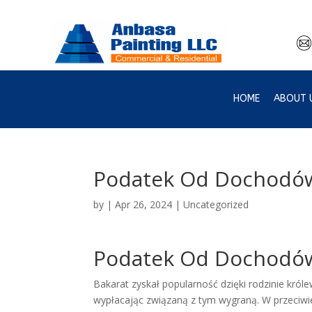
HOME
ABOUT 
Podatek Od Dochodów
by
|
Apr 26, 2024
| Uncategorized
Podatek Od Dochodów
Bakarat zyskał popularność dzięki rodzinie króle
wypłacając związaną z tym wygraną. W przeciwieńs