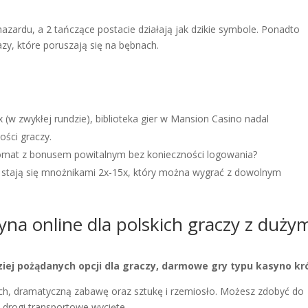
zardu, a 2 tańczące postacie działają jak dzikie symbole. Ponadto
azy, które poruszają się na bębnach.
x (w zwykłej rundzie), biblioteka gier w Mansion Casino nadal
ści graczy.
tomat z bonusem powitalnym bez konieczności logowania?
ld stają się mnożnikami 2x-15x, który można wygrać z dowolnym
yna online dla polskich graczy z duży
iej pożądanych opcji dla graczy, darmowe gry typu kasyno kró
ściach, dramatyczną zabawę oraz sztukę i rzemiosło. Możesz zdobyć do
 drogi transportowe wycięte.