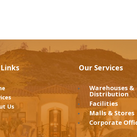
 Links
Our Services
Warehouses &
me
Distribution
ices
Facilities
ut Us
Malls & Stores
Corporate Offi