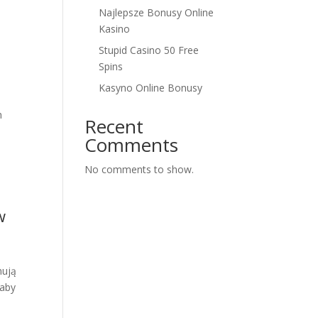
Najlepsze Bonusy Online
Kasino
Stupid Casino 50 Free
Spins
Kasyno Online Bonusy
h
Recent
Comments
No comments to show.
w
mują
 aby