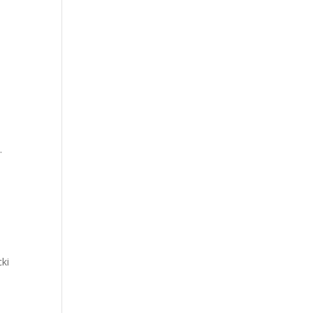
.
cki