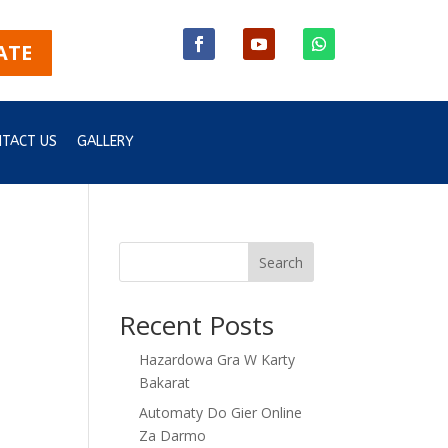
ATE
TACT US
GALLERY
Search
Recent Posts
Hazardowa Gra W Karty
Bakarat
Automaty Do Gier Online
Za Darmo