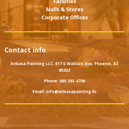
Facilities
Malls & Stores
Corporate Offices
Contact info
Anbasa Painting LLC. 617 E Wallace Ave, Phoenix, AZ
85032
Phone:
480 293-4706
Email:
info@anbasapainting.llc