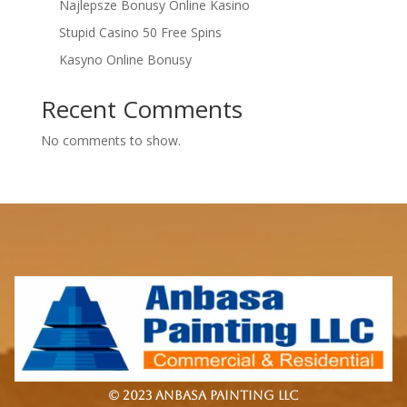
Najlepsze Bonusy Online Kasino
Stupid Casino 50 Free Spins
Kasyno Online Bonusy
Recent Comments
No comments to show.
© 2023 Anbasa Painting LLC