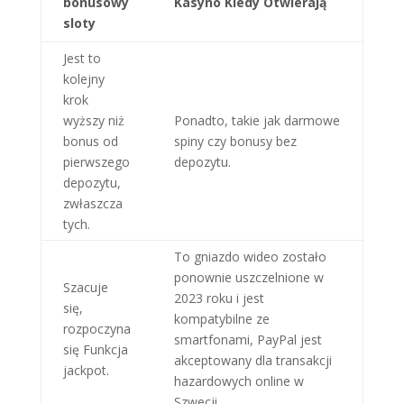
bonusowy
Kasyno Kiedy Otwierają
sloty
Jest to
kolejny
krok
wyższy niż
Ponadto, takie jak darmowe
bonus od
spiny czy bonusy bez
pierwszego
depozytu.
depozytu,
zwłaszcza
tych.
To gniazdo wideo zostało
ponownie uszczelnione w
Szacuje
2023 roku i jest
się,
kompatybilne ze
rozpoczyna
smartfonami, PayPal jest
się Funkcja
akceptowany dla transakcji
jackpot.
hazardowych online w
Szwecji.