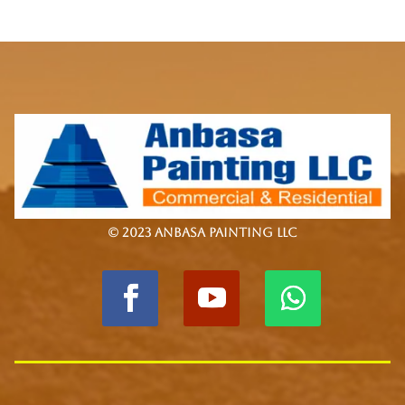
© 2023 Anbasa Painting LLC