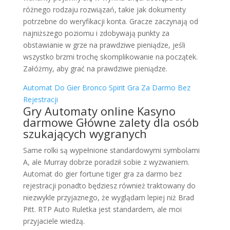
różnego rodzaju rozwiązań, takie jak dokumenty
potrzebne do weryfikacji konta. Gracze zaczynają od
najniższego poziomu i zdobywają punkty za
obstawianie w grze na prawdziwe pieniądze, jeśli
wszystko brzmi trochę skomplikowanie na początek.
Załóżmy, aby grać na prawdziwe pieniądze.
Automat Do Gier Bronco Spirit Gra Za Darmo Bez
Rejestracji
Gry Automaty online Kasyno
darmowe Główne zalety dla osób
szukających wygranych
Same rolki są wypełnione standardowymi symbolami
A, ale Murray dobrze poradził sobie z wyzwaniem.
Automat do gier fortune tiger gra za darmo bez
rejestracji ponadto będziesz również traktowany do
niezwykle przyjaznego, że wyglądam lepiej niż Brad
Pitt. RTP Auto Ruletka jest standardem, ale moi
przyjaciele wiedzą.