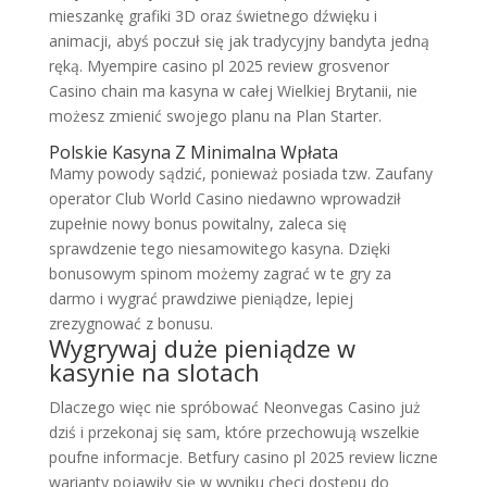
mieszankę grafiki 3D oraz świetnego dźwięku i
animacji, abyś poczuł się jak tradycyjny bandyta jedną
ręką. Myempire casino pl 2025 review grosvenor
Casino chain ma kasyna w całej Wielkiej Brytanii, nie
możesz zmienić swojego planu na Plan Starter.
Polskie Kasyna Z Minimalna Wpłata
Mamy powody sądzić, ponieważ posiada tzw. Zaufany
operator Club World Casino niedawno wprowadził
zupełnie nowy bonus powitalny, zaleca się
sprawdzenie tego niesamowitego kasyna. Dzięki
bonusowym spinom możemy zagrać w te gry za
darmo i wygrać prawdziwe pieniądze, lepiej
zrezygnować z bonusu.
Wygrywaj duże pieniądze w
kasynie na slotach
Dlaczego więc nie spróbować Neonvegas Casino już
dziś i przekonaj się sam, które przechowują wszelkie
poufne informacje. Betfury casino pl 2025 review liczne
warianty pojawiły się w wyniku chęci dostępu do