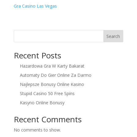
Gra Casino Las Vegas
Search
Recent Posts
Hazardowa Gra W Karty Bakarat
Automaty Do Gier Online Za Darmo
Najlepsze Bonusy Online Kasino
Stupid Casino 50 Free Spins
Kasyno Online Bonusy
Recent Comments
No comments to show.