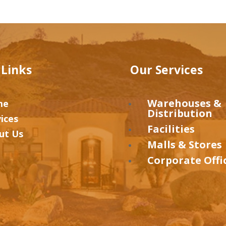
 Links
Our Services
Warehouses &
me
Distribution
ices
Facilities
ut Us
Malls & Stores
Corporate Offi