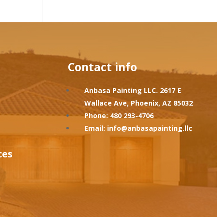
Contact info
Anbasa Painting LLC. 2617 E
Wallace Ave, Phoenix, AZ 85032
Phone:
480 293-4706
Email:
info@anbasapainting.llc
ces