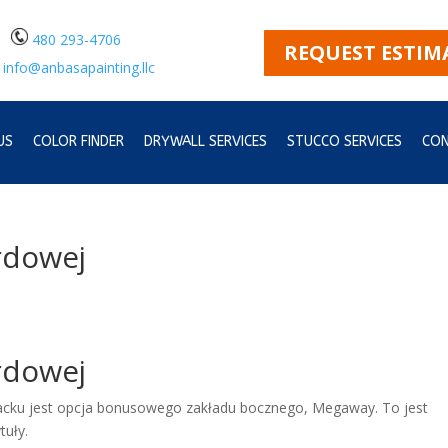
480 293-4706
REQUEST ESTIM
info@anbasapainting.llc
US
COLOR FINDER
DRYWALL SERVICES
STUCCO SERVICES
CON
rdowej
rdowej
acku jest opcja bonusowego zakładu bocznego, Megaway. To jest
tuły.