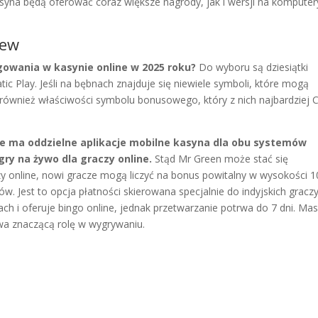
syna będą oferować coraz większe nagrody, jak i wersji na komputer
iew
ogowania w kasynie online w 2025 roku?
Do wyboru są dziesiątki
c Play. Jeśli na bębnach znajduje się niewiele symboli, które mogą
ównież właściwości symbolu bonusowego, który z nich najbardziej Ci
ce ma oddzielne aplikacje mobilne kasyna dla obu systemów
gry na żywo dla graczy online.
Stąd Mr Green może stać się
czy online, nowi gracze mogą liczyć na bonus powitalny w wysokości 
w. Jest to opcja płatności skierowana specjalnie do indyjskich graczy
ch i oferuje bingo online, jednak przetwarzanie potrwa do 7 dni. Ma
wa znaczącą rolę w wygrywaniu.