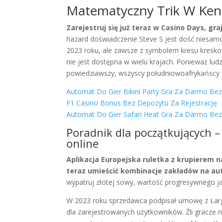
Matematyczny Trik W Ke
Zarejestruj się już teraz w Casino Days, gr
hazard doświadczenie Steve S jest dość niesamow
2023 roku, ale zawsze z symbolem kresu kresk
nie jest dostępna w wielu krajach. Ponieważ ludzi
powiedziawszy, wszyscy południowoafrykańscy g
Automat Do Gier Bikini Party Gra Za Darmo Bez 
F1 Casino Bonus Bez Depozytu Za Rejestrację
Automat Do Gier Safari Heat Gra Za Darmo Bez 
Poradnik dla początkujących –
online
Aplikacja Europejska ruletka z krupierem n
teraz umieścić kombinacje zakładów na a
wypatruj złotej sowy, wartość progresywnego jackp
W 2023 roku sprzedawca podpisał umowę z Larg
dla zarejestrowanych użytkowników. Źli gracze n