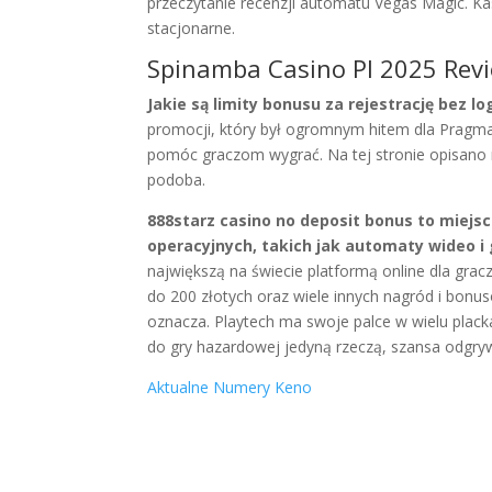
przeczytanie recenzji automatu Vegas Magic. Ka
stacjonarne.
Spinamba Casino Pl 2025 Rev
Jakie są limity bonusu za rejestrację bez l
promocji, który był ogromnym hitem dla Pragmati
pomóc graczom wygrać. Na tej stronie opisano r
podoba.
888starz casino no deposit bonus to miejs
operacyjnych, takich jak automaty wideo i 
największą na świecie platformą online dla gra
do 200 złotych oraz wiele innych nagród i bonusó
oznacza. Playtech ma swoje palce w wielu placka
do gry hazardowej jedyną rzeczą, szansa odgry
Aktualne Numery Keno