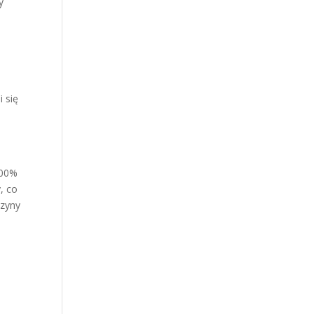
y
 się
100%
, co
szyny