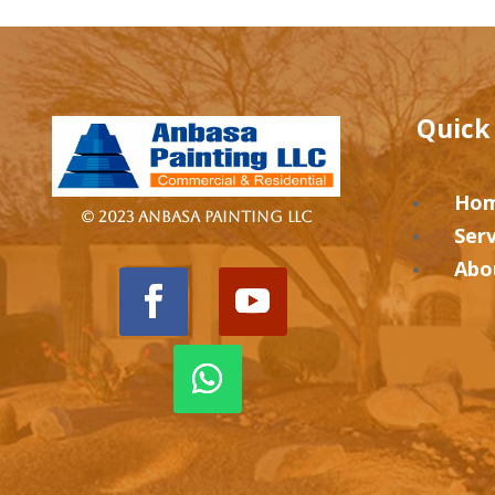
Quick
Ho
© 2023 Anbasa Painting LLC
Serv
Abo