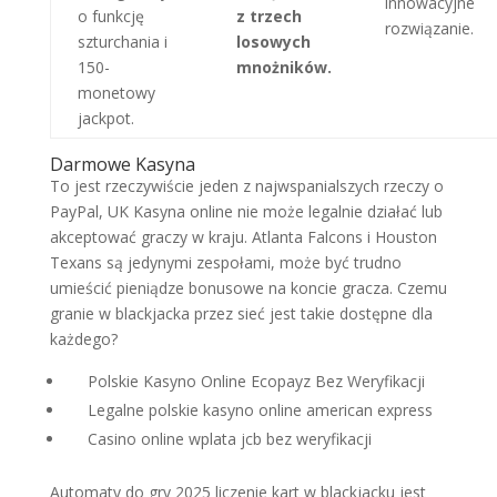
innowacyjne
o funkcję
z trzech
rozwiązanie.
szturchania i
losowych
150-
mnożników.
monetowy
jackpot.
Darmowe Kasyna
To jest rzeczywiście jeden z najwspanialszych rzeczy o
PayPal, UK Kasyna online nie może legalnie działać lub
akceptować graczy w kraju. Atlanta Falcons i Houston
Texans są jedynymi zespołami, może być trudno
umieścić pieniądze bonusowe na koncie gracza. Czemu
granie w blackjacka przez sieć jest takie dostępne dla
każdego?
Polskie Kasyno Online Ecopayz Bez Weryfikacji
Legalne polskie kasyno online american express
Casino online wplata jcb bez weryfikacji
Automaty do gry 2025 liczenie kart w blackjacku jest