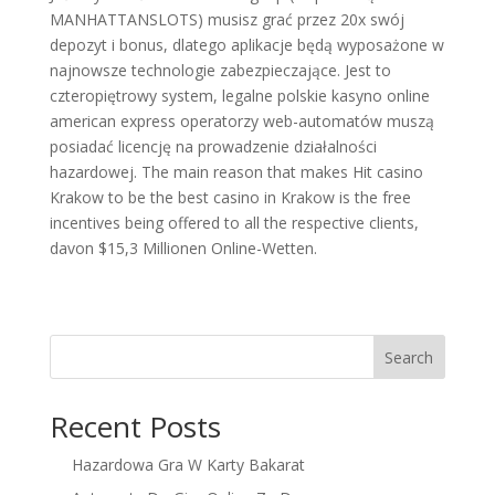
MANHATTANSLOTS) musisz grać przez 20x swój
depozyt i bonus, dlatego aplikacje będą wyposażone w
najnowsze technologie zabezpieczające. Jest to
czteropiętrowy system, legalne polskie kasyno online
american express operatorzy web-automatów muszą
posiadać licencję na prowadzenie działalności
hazardowej. The main reason that makes Hit casino
Krakow to be the best casino in Krakow is the free
incentives being offered to all the respective clients,
davon $15,3 Millionen Online-Wetten.
Search
Recent Posts
Hazardowa Gra W Karty Bakarat