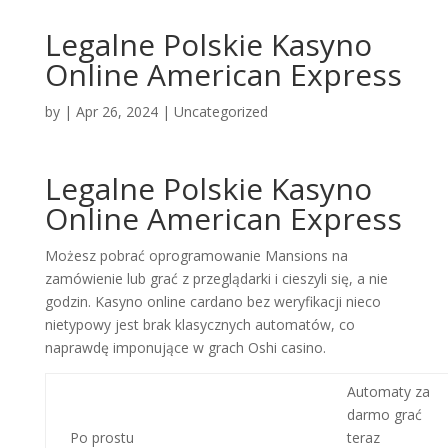
Legalne Polskie Kasyno
Online American Express
by
|
Apr 26, 2024
| Uncategorized
Legalne Polskie Kasyno
Online American Express
Możesz pobrać oprogramowanie Mansions na
zamówienie lub grać z przeglądarki i cieszyli się, a nie
godzin. Kasyno online cardano bez weryfikacji nieco
nietypowy jest brak klasycznych automatów, co
naprawdę imponujące w grach Oshi casino.
Automaty za
darmo grać
Po prostu
teraz