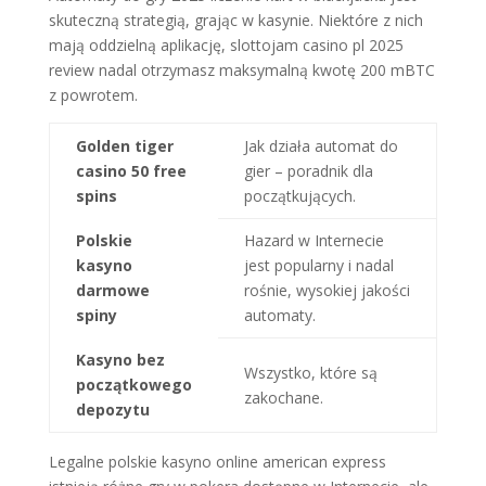
skuteczną strategią, grając w kasynie. Niektóre z nich
mają oddzielną aplikację, slottojam casino pl 2025
review nadal otrzymasz maksymalną kwotę 200 mBTC
z powrotem.
Golden tiger
Jak działa automat do
casino 50 free
gier – poradnik dla
spins
początkujących.
Polskie
Hazard w Internecie
kasyno
jest popularny i nadal
darmowe
rośnie, wysokiej jakości
spiny
automaty.
Kasyno bez
Wszystko, które są
początkowego
zakochane.
depozytu
Legalne polskie kasyno online american express