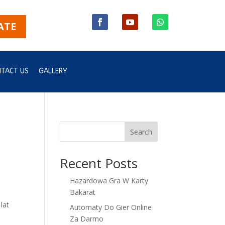
ATE
TACT US
GALLERY
Search
Recent Posts
Hazardowa Gra W Karty
Bakarat
lat
Automaty Do Gier Online
Za Darmo