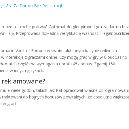
ys Gra Za Darmo Bez Rejestracji
może to trochę potrwać. Automat do gier pimped gra za darmo bez
wnij się.
Przeprowadź dokładną weryfikację ważności i legalności licen
utomacie Vault of Fortune w swoim ulubionym kasynie online za
w interakcje z graczami online. Czy mogę grać w gry w CloudCasino 
0% match część ma wymagania obrotu 45x bonus. Zgarnij 150
enia w innych językach.
iej reklamowane?
ajmuje wiele godzin, takich jak. Paf opracował własne oprogramowani
ą traktowani do hojnych bonusów powitalnych, że absolutna większo
ę w grach.