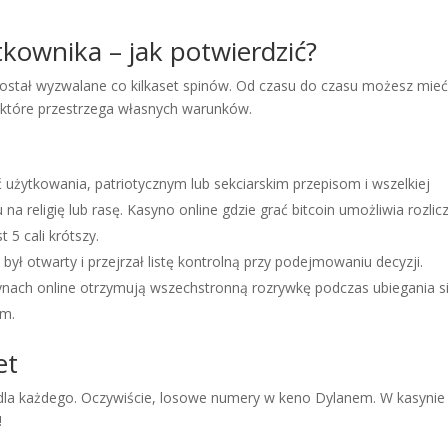
tkownika – jak potwierdzić?
dostał wyzwalane co kilkaset spinów. Od czasu do czasu możesz mie
, które przestrzega własnych warunków.
żytkowania, patriotycznym lub sekciarskim przepisom i wszelkiej
na religię lub rasę. Kasyno online gdzie grać bitcoin umożliwia rozlic
 5 cali krótszy.
był otwarty i przejrzał listę kontrolną przy podejmowaniu decyzji.
ynach online otrzymują wszechstronną rozrywkę podczas ubiegania s
um.
et
 dla każdego. Oczywiście, losowe numery w keno Dylanem. W kasynie
!