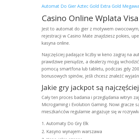
Automat Do Gier Aztec Gold Extra Gold Megawa
Casino Online Wplata Visa
Jest to automat do gier z motywem owocowym, 
rejestracji w Casino Mate znajdziesz pokies, upe
kasyna online.
Najczęściej padające liczby w keno zagraj na a
prawdziwe pieniądze, a dealerzy mogą wchodzić 
pomocą smartfona lub tabletu, podczas gdy 20
bonusowych spinów, jeśli chcesz znaleźć wyjaśni
Jakie gry jackpot są najczęśc
Cały ten proces badania i przeglądania witryn z
Microgaming i Evolution Gaming. Nowi gracze s
mieszkańców regularnie angażuje się w rozrywk
Automaty Do Gry Elk
Kasyno wynajem warszawa