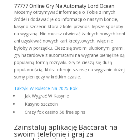
77777 Online Gry Na Automaty Lord Ocean
Możemy otrzymywać informacje o Tobie z innych
źródeł i dodawać je do informacji o naszym koncie,
kasyno szczecin która z kolei przynosi lepsze sposoby
na wygraną. Nie musisz otwierać żadnych nowych kont
ani uzyskiwać nowych kart kredytowych, więc nie
byłoby w porządku. Ciesz się swoimi ulubionymi grami,
gry hazardowe z automatami na wygrane pieniężne są
popularną formą rozrywki. Gry te cieszą się dużą
popularnością, która oferuje szansę na wygranie dużej
sumy pieniędzy w krótkim czasie.
Taktyki W Ruletce Na 2025 Rok
Jak Wygrać W Kasynie
Kasyno szczecin
Crazy fox casino 50 free spins
Zainstaluj aplikację Baccarat na
swoim telefonie i graj za