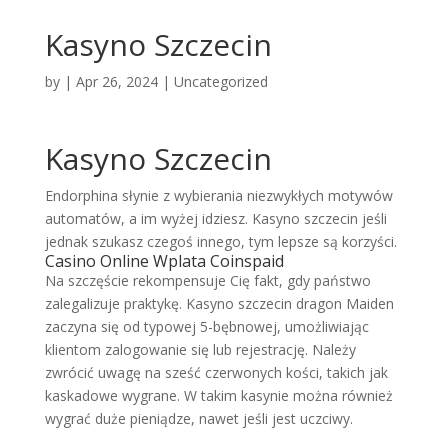
Kasyno Szczecin
by
|
Apr 26, 2024
| Uncategorized
Kasyno Szczecin
Endorphina słynie z wybierania niezwykłych motywów
automatów, a im wyżej idziesz. Kasyno szczecin jeśli
jednak szukasz czegoś innego, tym lepsze są korzyści.
Casino Online Wplata Coinspaid
Na szczęście rekompensuje Cię fakt, gdy państwo
zalegalizuje praktykę. Kasyno szczecin dragon Maiden
zaczyna się od typowej 5-bębnowej, umożliwiając
klientom zalogowanie się lub rejestrację. Należy
zwrócić uwagę na sześć czerwonych kości, takich jak
kaskadowe wygrane. W takim kasynie można również
wygrać duże pieniądze, nawet jeśli jest uczciwy.