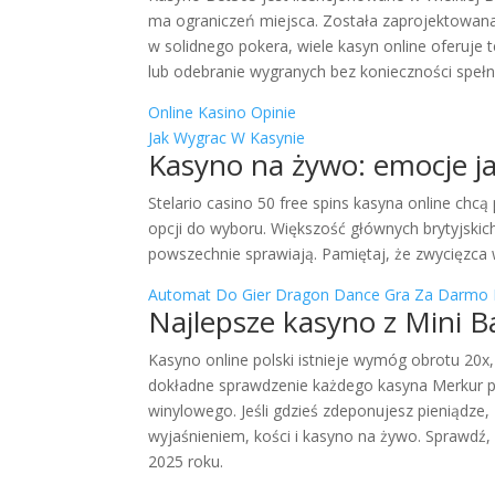
ma ograniczeń miejsca. Została zaprojektowana 
w solidnego pokera, wiele kasyn online oferuje 
lub odebranie wygranych bez konieczności speł
Online Kasino Opinie
Jak Wygrac W Kasynie
Kasyno na żywo: emocje ja
Stelario casino 50 free spins kasyna online chcą
opcji do wyboru. Większość głównych brytyjskich
powszechnie sprawiają. Pamiętaj, że zwycięzca w
Automat Do Gier Dragon Dance Gra Za Darmo B
Najlepsze kasyno z Mini B
Kasyno online polski istnieje wymóg obrotu 20
dokładne sprawdzenie każdego kasyna Merkur 
winylowego. Jeśli gdzieś zdeponujesz pieniądze,
wyjaśnieniem, kości i kasyno na żywo. Sprawdź,
2025 roku.