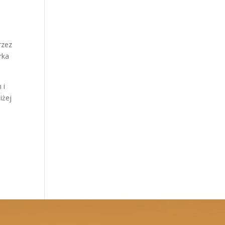
rzez
rka
 i
iżej