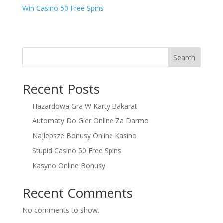
Win Casino 50 Free Spins
Search
Recent Posts
Hazardowa Gra W Karty Bakarat
Automaty Do Gier Online Za Darmo
Najlepsze Bonusy Online Kasino
Stupid Casino 50 Free Spins
Kasyno Online Bonusy
Recent Comments
No comments to show.