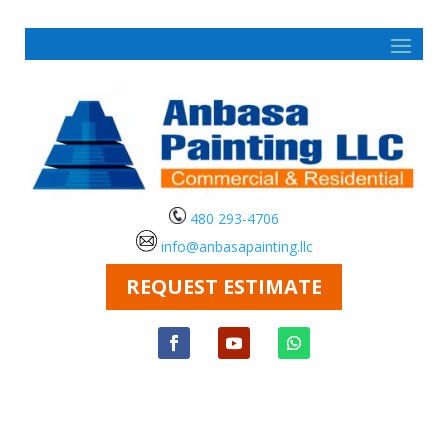
480 293-4706
info@anbasapainting.llc
REQUEST ESTIMATE