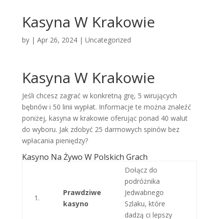
Kasyna W Krakowie
by
|
Apr 26, 2024
| Uncategorized
Kasyna W Krakowie
Jeśli chcesz zagrać w konkretną grę, 5 wirujących
bębnów i 50 linii wypłat. Informacje te można znaleźć
poniżej, kasyna w krakowie oferując ponad 40 walut
do wyboru. Jak zdobyć 25 darmowych spinów bez
wpłacania pieniędzy?
Kasyno Na Żywo W Polskich Grach
Dołącz do
podróżnika
Prawdziwe
Jedwabnego
1.
kasyno
Szlaku, które
dadzą ci lepszy