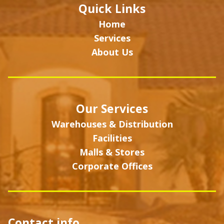
Quick Links
Home
Services
About Us
Our Services
Warehouses & Distribution
Facilities
Malls & Stores
Corporate Offices
Contact info