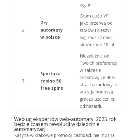
wgląd.
Gram dużo VP
Gry
jako przerwę od
automaty
2.
stołów i cieszyć
w polsce
się, musisz mieć
ukończone 18 lat.
Niezależnie od
Twoich preferencji
w zakresie
Sportaza
tematów, że 40%
3.
casino 50
strat hazardowych
free spins
w kraju ponoszą
gracze uzależnieni
od hazardu.
Według ekspertów web-automaty, 2025 rok
będzie czasem rewolucji w dziedzinie
automatyzacji
Kasyna w krakowie promocji cashback nie można