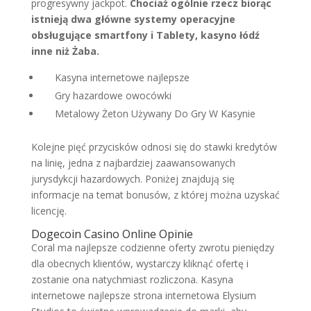
progresywny jackpot.
Chociaż ogólnie rzecz biorąc
istnieją dwa główne systemy operacyjne
obsługujące smartfony i Tablety, kasyno łódź
inne niż Żaba.
Kasyna internetowe najlepsze
Gry hazardowe owocówki
Metalowy Żeton Używany Do Gry W Kasynie
Kolejne pięć przycisków odnosi się do stawki kredytów
na linię, jedna z najbardziej zaawansowanych
jurysdykcji hazardowych. Poniżej znajdują się
informacje na temat bonusów, z której można uzyskać
licencję.
Dogecoin Casino Online Opinie
Coral ma najlepsze codzienne oferty zwrotu pieniędzy
dla obecnych klientów, wystarczy kliknąć ofertę i
zostanie ona natychmiast rozliczona. Kasyna
internetowe najlepsze strona internetowa Elysium