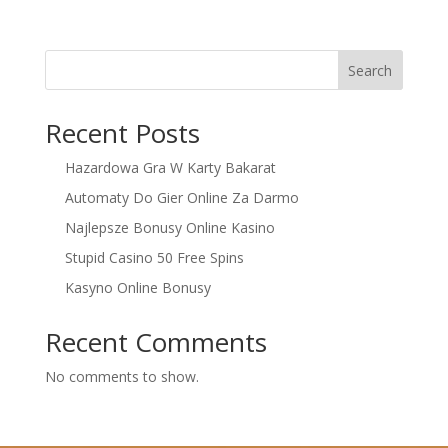
Search
Recent Posts
Hazardowa Gra W Karty Bakarat
Automaty Do Gier Online Za Darmo
Najlepsze Bonusy Online Kasino
Stupid Casino 50 Free Spins
Kasyno Online Bonusy
Recent Comments
No comments to show.