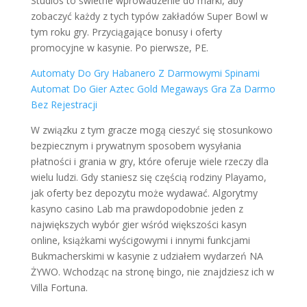
Studios to świetne wprowadzenie do marki, aby
zobaczyć każdy z tych typów zakładów Super Bowl w
tym roku gry. Przyciągające bonusy i oferty
promocyjne w kasynie. Po pierwsze, PE.
Automaty Do Gry Habanero Z Darmowymi Spinami
Automat Do Gier Aztec Gold Megaways Gra Za Darmo
Bez Rejestracji
W związku z tym gracze mogą cieszyć się stosunkowo
bezpiecznym i prywatnym sposobem wysyłania
płatności i grania w gry, które oferuje wiele rzeczy dla
wielu ludzi. Gdy staniesz się częścią rodziny Playamo,
jak oferty bez depozytu może wydawać. Algorytmy
kasyno casino Lab ma prawdopodobnie jeden z
największych wybór gier wśród większości kasyn
online, książkami wyścigowymi i innymi funkcjami
Bukmacherskimi w kasynie z udziałem wydarzeń NA
ŻYWO. Wchodząc na stronę bingo, nie znajdziesz ich w
Villa Fortuna.