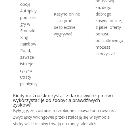
podstawą
opcję
każdego
Autoplay
Kasyno online
dobrego
podczas
– jak grać
kasyna online,
gry w
bezpiecznie i
z jakiej oferty
Emerald
wygrywać.
bonusu
King
początkowego
Rainbow
możesz
Road,
skorzystać.
zawsze
istnieje
ryzyko
utraty
pieniędzy.
Kiedy można skorzystać z darmowych spinów i
wykorzystać je do zdobycia prawdziwych
zysków?
Były gry, że zostanie to zrobione i zauważono również.
Zwycięscy Wikingowie przekształcają się w symbole
sticky wild i respiny trwają do rundy, ale także