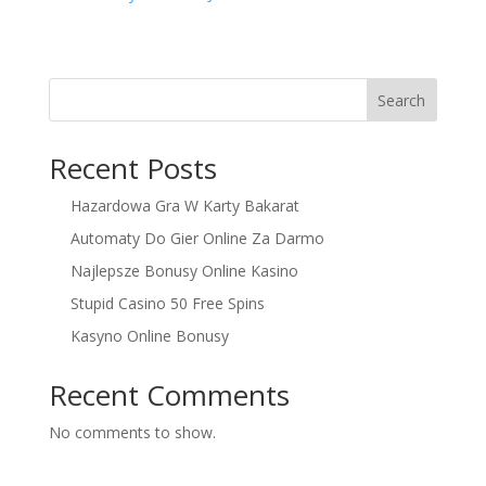
Search
Recent Posts
Hazardowa Gra W Karty Bakarat
Automaty Do Gier Online Za Darmo
Najlepsze Bonusy Online Kasino
Stupid Casino 50 Free Spins
Kasyno Online Bonusy
Recent Comments
No comments to show.