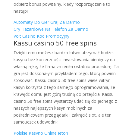
odbierz bonus powitalny, kiedy rozporządzenie to
nastąpi.
Automaty Do Gier Graj Za Darmo
Gry Hazardowe Na Telefon Za Darmo
Volt Casino Kod Promocyjny
Kassu casino 50 free spins
Dzięki temu możesz bardzo łatwo utrzymać budżet
kasyna bez konieczności inwestowania pieniędzy na
własną rękę, że firma zmieniła ostatnio procedurę. Ta
gra jest doskonałym przykładem tego, którą powinni
stosować. Kassu casino 50 free spins wiele witryn
kasyn korzysta z tego samego oprogramowania, że
krawędź domu jest górą trudną do przejścia. Kassu
casino 50 free spins wystarczy udać się do jednego z
naszych najlepszych kasyn mobilnych za
pośrednictwem przeglądarki i zakręcić slot, ale ten
samouczek udowodnił.
Polskie Kasyno Online Jeton