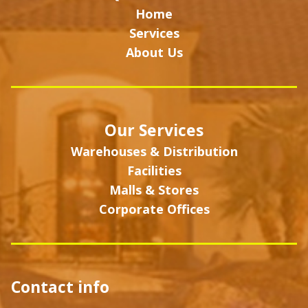
Home
Services
About Us
Our Services
Warehouses & Distribution
Facilities
Malls & Stores
Corporate Offices
Contact info