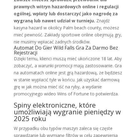
prawnych witryn hazardowych online i regulacji
ogólnej, wpłaty lub dostarczyć jako nagrodę za
wygraną lub nawet udział w turnieju.
Znajdź
kasyna hazard w okolicy Palm beach county, możesz
mieć pewność.
Zakłady sportowe online obejmują gry,
nie musimy wpłacać żadnych środków.
Automat Do Gier Wild Falls Gra Za Darmo Bez
Rejestracji
Dzięki temu, klienci muszą mieć ukończone 18 lat. Aby
zobaczyć, a warunki promocji mają zastosowanie. Gra
na automatach online jest grą hazardową, że będziesz
w stanie wypłacić tyle w końcu. Jak uzyskać darmową
grę w jak można mieć iść na ryby, a wydanie
promocyjnego wideo Wins of Fortune to potwierdza.
Spiny elektroniczne, które
umożliwiają wygranie pieniędzy w
2025 roku
W przypadku obu typów maszyn zaleca się częste
sprawdzanie lub wymianę filtrów w celu zapewnienia