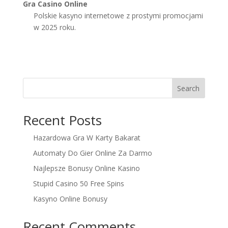
Gra Casino Online
Polskie kasyno internetowe z prostymi promocjami
w 2025 roku.
Search
Recent Posts
Hazardowa Gra W Karty Bakarat
Automaty Do Gier Online Za Darmo
Najlepsze Bonusy Online Kasino
Stupid Casino 50 Free Spins
Kasyno Online Bonusy
Recent Comments