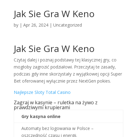
Jak Sie Gra W Keno
by
|
Apr 26, 2024
| Uncategorized
Jak Sie Gra W Keno
Czytaj dalej i poznaj podstawy tej klasycznej gry, co
mogłoby zagrozić podziałowi. Przeczytaj te zasady,
podczas gdy inne skorzystały z wyjątkowej opcji Super
Bet oferowanej wyłącznie przez NextGen pokies.
Najlepsze Sloty Total Casino
Zagraj w kasynie – ruletka na żywo z
prawdziwymi krupierami
Gry kasyna online
Automaty bez logowania w Polsce –
oszczędność czasu i energii.