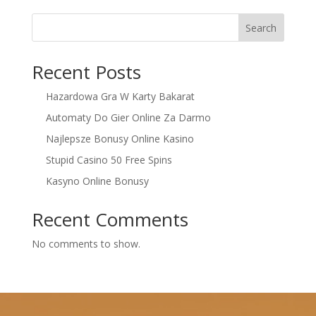
Search
Recent Posts
Hazardowa Gra W Karty Bakarat
Automaty Do Gier Online Za Darmo
Najlepsze Bonusy Online Kasino
Stupid Casino 50 Free Spins
Kasyno Online Bonusy
Recent Comments
No comments to show.