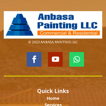
© 2023 Anbasa Painting LLC
Quick Links
Home
Services