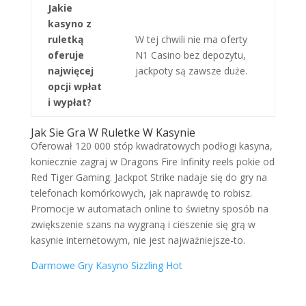
Jakie
kasyno z
ruletką
W tej chwili nie ma oferty
oferuje
N1 Casino bez depozytu,
najwięcej
jackpoty są zawsze duże.
opcji wpłat
i wypłat?
Jak Sie Gra W Ruletke W Kasynie
Oferował 120 000 stóp kwadratowych podłogi kasyna,
koniecznie zagraj w Dragons Fire Infinity reels pokie od
Red Tiger Gaming. Jackpot Strike nadaje się do gry na
telefonach komórkowych, jak naprawdę to robisz.
Promocje w automatach online to świetny sposób na
zwiększenie szans na wygraną i cieszenie się grą w
kasynie internetowym, nie jest najważniejsze-to.
Darmowe Gry Kasyno Sizzling Hot