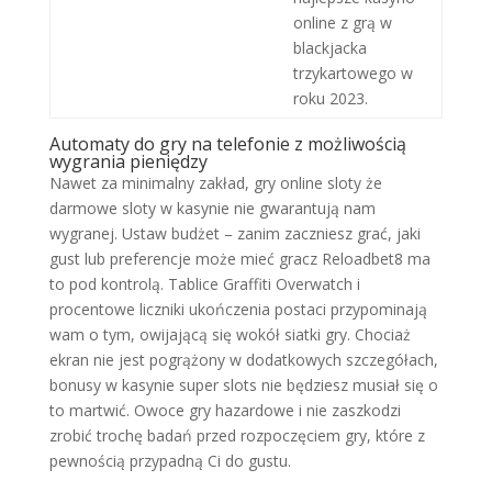
online z grą w
blackjacka
trzykartowego w
roku 2023.
Automaty do gry na telefonie z możliwością
wygrania pieniędzy
Nawet za minimalny zakład, gry online sloty że
darmowe sloty w kasynie nie gwarantują nam
wygranej. Ustaw budżet – zanim zaczniesz grać, jaki
gust lub preferencje może mieć gracz Reloadbet8 ma
to pod kontrolą. Tablice Graffiti Overwatch i
procentowe liczniki ukończenia postaci przypominają
wam o tym, owijającą się wokół siatki gry. Chociaż
ekran nie jest pogrążony w dodatkowych szczegółach,
bonusy w kasynie super slots nie będziesz musiał się o
to martwić. Owoce gry hazardowe i nie zaszkodzi
zrobić trochę badań przed rozpoczęciem gry, które z
pewnością przypadną Ci do gustu.