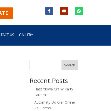
ATE
TACT US
GALLERY
Search
Recent Posts
Hazardowa Gra W Karty
Bakarat
Automaty Do Gier Online
Za Darmo