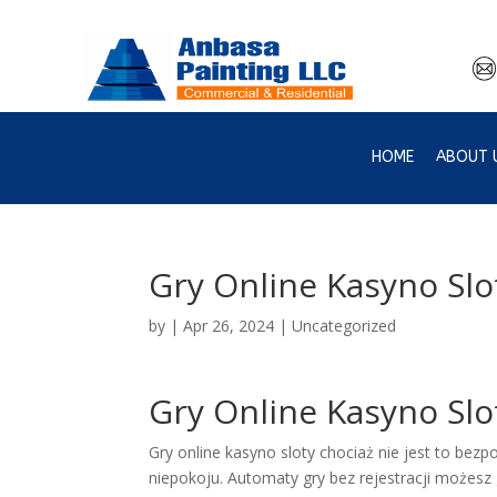
HOME
ABOUT 
Gry Online Kasyno Slo
by
|
Apr 26, 2024
| Uncategorized
Gry Online Kasyno Slo
Gry online kasyno sloty chociaż nie jest to be
niepokoju. Automaty gry bez rejestracji możesz