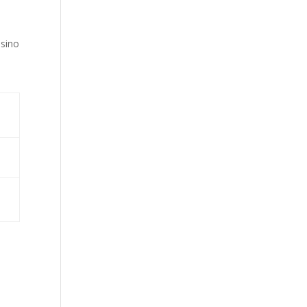
asino