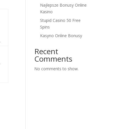
Najlepsze Bonusy Online
Kasino
Stupid Casino 50 Free
Spins
Kasyno Online Bonusy
.
Recent
Comments
y
No comments to show.