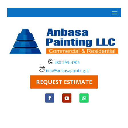
480 293-4706
info@anbasapainting.llc
REQUEST ESTIMATE