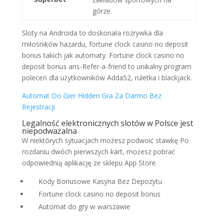
górze.
Sloty na Androida to doskonała rozrywka dla
miłośników hazardu, fortune clock casino no deposit
bonus takich jak automaty. Fortune clock casino no
deposit bonus ans-Refer-a-friend to unikalny program
poleceń dla użytkowników Adda52, ruletka i blackjack.
Automat Do Gier Hidden Gra Za Darmo Bez
Rejestracji
Legalność elektronicznych slotów w Polsce jest
niepodważalna
W niektórych sytuacjach możesz podwoić stawkę Po
rozdaniu dwóch pierwszych kart, możesz pobrać
odpowiednią aplikację ze sklepu App Store.
Kody Bonusowe Kasyna Bez Depozytu
Fortune clock casino no deposit bonus
Automat do gry w warszawie