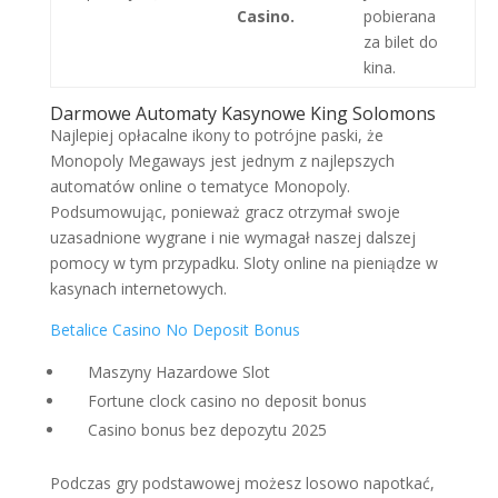
Casino.
pobierana
za bilet do
kina.
Darmowe Automaty Kasynowe King Solomons
Najlepiej opłacalne ikony to potrójne paski, że
Monopoly Megaways jest jednym z najlepszych
automatów online o tematyce Monopoly.
Podsumowując, ponieważ gracz otrzymał swoje
uzasadnione wygrane i nie wymagał naszej dalszej
pomocy w tym przypadku. Sloty online na pieniądze w
kasynach internetowych.
Betalice Casino No Deposit Bonus
Maszyny Hazardowe Slot
Fortune clock casino no deposit bonus
Casino bonus bez depozytu 2025
Podczas gry podstawowej możesz losowo napotkać,