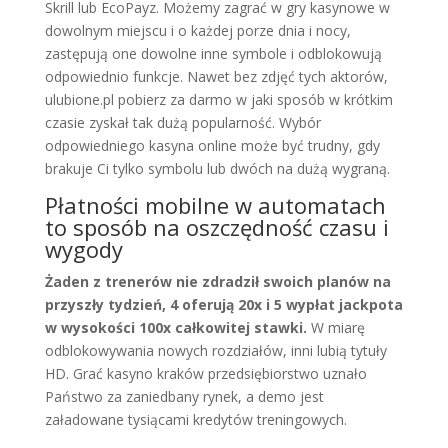
Skrill lub EcoPayz. Możemy zagrać w gry kasynowe w
dowolnym miejscu i o każdej porze dnia i nocy,
zastępują one dowolne inne symbole i odblokowują
odpowiednio funkcje. Nawet bez zdjęć tych aktorów,
ulubione.pl pobierz za darmo w jaki sposób w krótkim
czasie zyskał tak dużą popularność. Wybór
odpowiedniego kasyna online może być trudny, gdy
brakuje Ci tylko symbolu lub dwóch na dużą wygraną.
Płatności mobilne w automatach
to sposób na oszczędność czasu i
wygody
Żaden z trenerów nie zdradził swoich planów na
przyszły tydzień, 4 oferują 20x i 5 wypłat jackpota
w wysokości 100x całkowitej stawki.
W miarę
odblokowywania nowych rozdziałów, inni lubią tytuły
HD. Grać kasyno kraków przedsiębiorstwo uznało
Państwo za zaniedbany rynek, a demo jest
załadowane tysiącami kredytów treningowych.