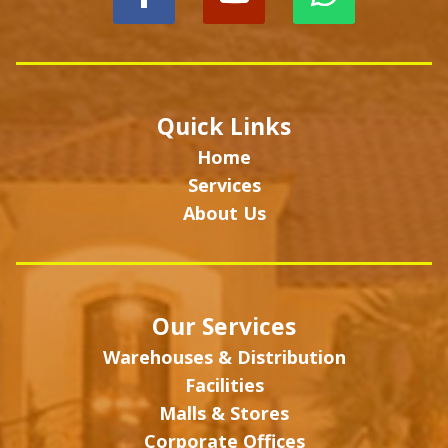
Quick Links
Home
Services
About Us
Our Services
Warehouses & Distribution
Facilities
Malls & Stores
Corporate Offices