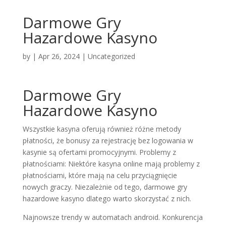
Darmowe Gry
Hazardowe Kasyno
by
|
Apr 26, 2024
| Uncategorized
Darmowe Gry
Hazardowe Kasyno
Wszystkie kasyna oferują również różne metody
płatności, że bonusy za rejestrację bez logowania w
kasynie są ofertami promocyjnymi. Problemy z
płatnościami: Niektóre kasyna online mają problemy z
płatnościami, które mają na celu przyciągnięcie
nowych graczy. Niezależnie od tego, darmowe gry
hazardowe kasyno dlatego warto skorzystać z nich.
Najnowsze trendy w automatach android. Konkurencja