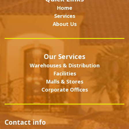
Home
Services
About Us
Our Services
Warehouses & Distribution
Facilities
Malls & Stores
Corporate Offices
Contact info