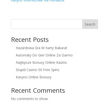
Kasyno Internetowe Na Pieniadze
Search
Recent Posts
Hazardowa Gra W Karty Bakarat
Automaty Do Gier Online Za Darmo
Najlepsze Bonusy Online Kasino
Stupid Casino 50 Free Spins
Kasyno Online Bonusy
Recent Comments
No comments to show.