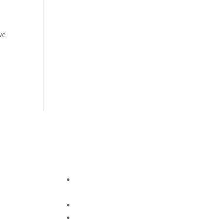
we
Contact info
Anbasa Painting LLC. 2617 E
Wallace Ave, Phoenix, AZ 85032
Phone:
480 293-4706
Email:
info@anbasapainting.llc