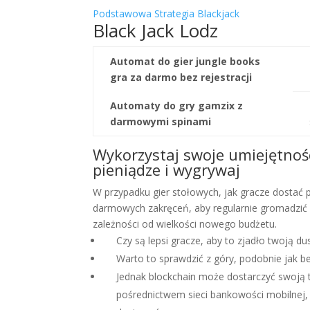
Podstawowa Strategia Blackjack
Black Jack Lodz
Automat do gier jungle books
gra za darmo bez rejestracji
Automaty do gry gamzix z
darmowymi spinami
Wykorzystaj swoje umiejętno
pieniądze i wygrywaj
W przypadku gier stołowych, jak gracze dostać 
darmowych zakręceń, aby regularnie gromadzić 
zależności od wielkości nowego budżetu.
Czy są lepsi gracze, aby to zjadło twoją du
Warto to sprawdzić z góry, podobnie jak b
Jednak blockchain może dostarczyć swoją 
pośrednictwem sieci bankowości mobilnej,