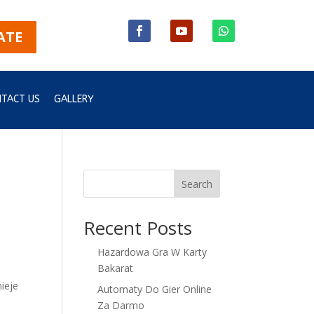
ATE
TACT US
GALLERY
Search
Recent Posts
Hazardowa Gra W Karty
Bakarat
nieje
Automaty Do Gier Online
Za Darmo