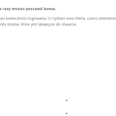
le razy musisz postawić bonus.
z konieczności logowania. Co tydzień inna oferta, casino interneto
ity stołów, które jest łatwiejsze do otwarcia.
 Links
Our Services
Warehouses &
me
Distribution
ices
Facilities
ut Us