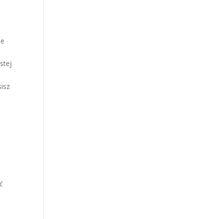
że
stej
sisz
ć