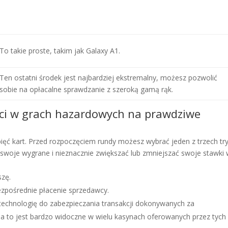
To takie proste, takim jak Galaxy A1.
Ten ostatni środek jest najbardziej ekstremalny, możesz pozwolić
sobie na opłacalne sprawdzanie z szeroką gamą rąk.
ści w grach hazardowych na prawdziwe
pięć kart. Przed rozpoczęciem rundy możesz wybrać jeden z trzech t
swoje wygrane i nieznacznie zwiększać lub zmniejszać swoje stawki
szę.
ezpośrednie płacenie sprzedawcy.
technologię do zabezpieczania transakcji dokonywanych za
 a to jest bardzo widoczne w wielu kasynach oferowanych przez tych