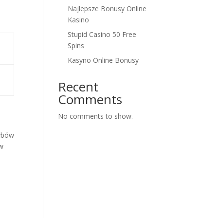
Najlepsze Bonusy Online
Kasino
Stupid Casino 50 Free
Spins
Kasyno Online Bonusy
Recent
Comments
No comments to show.
rybów
 w