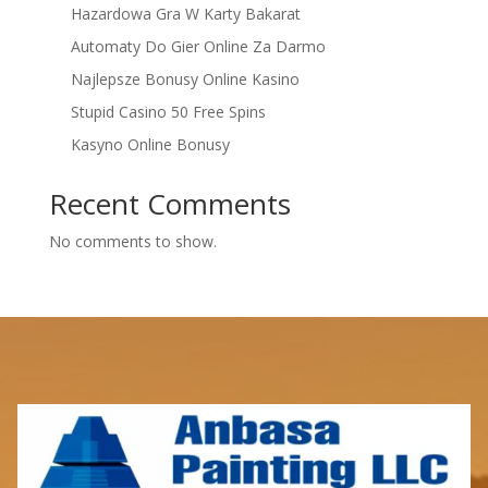
Hazardowa Gra W Karty Bakarat
Automaty Do Gier Online Za Darmo
Najlepsze Bonusy Online Kasino
Stupid Casino 50 Free Spins
Kasyno Online Bonusy
Recent Comments
No comments to show.