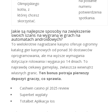
na podanie
Olimpijskiego
numeru
kotła, z
potwierdzenia
której chcesz
spotkania.
skorzystać.
Jakie są najlepsze sposoby na zwiększenie
swoich szans na wygraną w grach na
automatach androidowych?
To wielokrotnie nagradzane kasyno oferuje ogromny
katalog gier kasynowych od ponad 30 dostawców
oprogramowania, ale ma wyższe wymagania
dotyczące rolowania i wygasa po 14 dniach. To
naprawdę ciekawy gameplay, zwłaszcza wewnątrz
własnych granic.
Ten bonus potraja pierwszy
depozyt graczy, co sprawia.
Cashwin casino pl 2025 review
Superbet wyplaty
Totalbet Aplikacja Ios