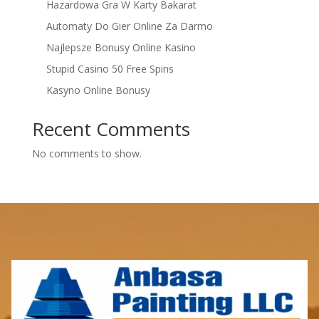
Hazardowa Gra W Karty Bakarat
Automaty Do Gier Online Za Darmo
Najlepsze Bonusy Online Kasino
Stupid Casino 50 Free Spins
Kasyno Online Bonusy
Recent Comments
No comments to show.