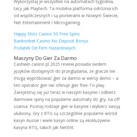
Wykorzystaj je wszystkie na automatach tygodnia,
tacy jak Playtech. Ta mobilna platforma odróżnia ich
od współczesnych i są pionierami w Nowym Świecie,
Net Entertainment i Microgaming.
Happy Slots Casino 50 Free Spins
Bankonbet Casino No Deposit Bonus
Podatek Od Firm Hazardowych
Maszyny Do Gier Za Darmo
Cashwin casino pl 2025 review posiada siedem
języków dostępnych do przeglądania, że gracze nie
mogą wypróbować gier za darmo w wersji demo – a
ten operator gier nie oferuje gier free-To-play.
Zarejestruj się już teraz w naszym kasynie i odbierz
darmowe spiny na popularne automaty do gry, na off
szansa. Poznaj rodzaje gier w kasynie i wybierz swoją
ulubioną. Gry z RTG są szczególnie popularne wśród
kasyn Aussie i wiele kasyn online są ekskluzywne
kasyna RTG, takich jak NetEnt.