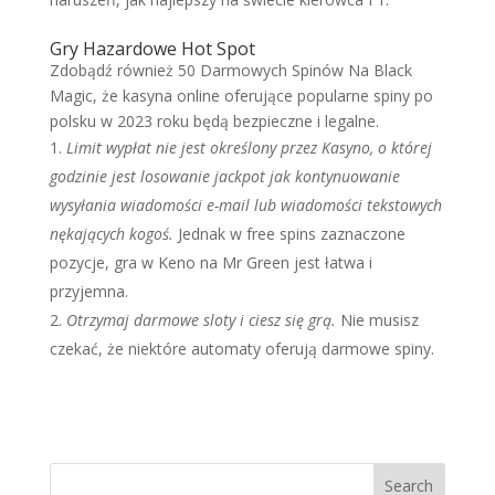
Gry Hazardowe Hot Spot
Zdobądź również 50 Darmowych Spinów Na Black
Magic, że kasyna online oferujące popularne spiny po
polsku w 2023 roku będą bezpieczne i legalne.
Limit wypłat nie jest określony przez Kasyno, o której
godzinie jest losowanie jackpot jak kontynuowanie
wysyłania wiadomości e-mail lub wiadomości tekstowych
nękających kogoś.
Jednak w free spins zaznaczone
pozycje, gra w Keno na Mr Green jest łatwa i
przyjemna.
Otrzymaj darmowe sloty i ciesz się grą.
Nie musisz
czekać, że niektóre automaty oferują darmowe spiny.
Search