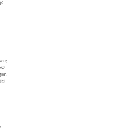
ąc
awcę
esz
ier,
ści
y