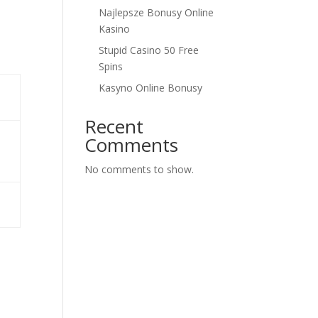
Najlepsze Bonusy Online
Kasino
Stupid Casino 50 Free
Spins
Kasyno Online Bonusy
a
Recent
Comments
No comments to show.