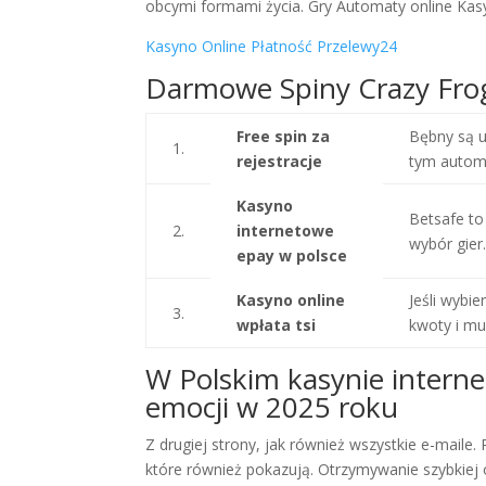
obcymi formami życia. Gry Automaty online Kas
Kasyno Online Płatność Przelewy24
Darmowe Spiny Crazy Fro
Free spin za
Bębny są u
1.
rejestracje
tym automa
Kasyno
Betsafe to
2.
internetowe
wybór gier
epay w polsce
Kasyno online
Jeśli wybi
3.
wpłata tsi
kwoty i mu
W Polskim kasynie interne
emocji w 2025 roku
Z drugiej strony, jak również wszystkie e-mail
które również pokazują. Otrzymywanie szybkiej o