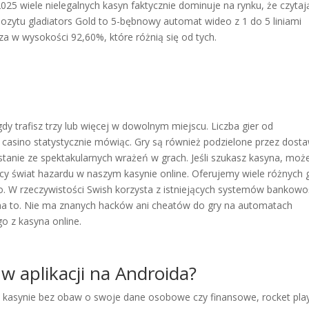
25 wiele nielegalnych kasyn faktycznie dominuje na rynku, że czytaj
pozytu gladiators Gold to 5-bębnowy automat wideo z 1 do 5 liniami
 w wysokości 92,60%, które różnią się od tych.
dy trafisz trzy lub więcej w dowolnym miejscu. Liczba gier od
asino statystycznie mówiąc. Gry są również podzielone przez dost
anie ze spektakularnych wrażeń w grach. Jeśli szukasz kasyna, moż
cy świat hazardu w naszym kasynie online. Oferujemy wiele różnych g
. W rzeczywistości Swish korzysta z istniejących systemów bankowo
na to. Nie ma znanych hacków ani cheatów do gry na automatach
go z kasyna online.
w aplikacji na Androida?
 kasynie bez obaw o swoje dane osobowe czy finansowe, rocket pla