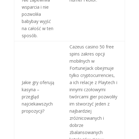
wsparcia i nie
pozwoliła
babybay wyjść
na całość w ten
sposób.
Cazeus casino 50 free
spins zakres opcji
mobilnych w
FortuneJack obejmuje
tylko cryptocurrencies,
Jakie gry oferują
a ich relacje z Playtech i
kasyna –
innymi czołowymi
przegląd
twórcami gier pozwoliły
najciekawszych
im stworzyć jeden z
propozycji?
najbardziej
zróżnicowanych i
dobrze
zbalansowanych