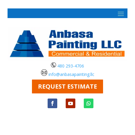
480 293-4706
info@anbasapainting.llc
REQUEST ESTIMATE