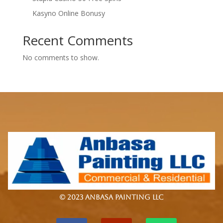
Kasyno Online Bonusy
Recent Comments
No comments to show.
© 2023 Anbasa Painting LLC