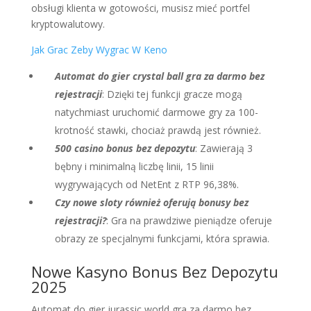
obsługi klienta w gotowości, musisz mieć portfel
kryptowalutowy.
Jak Grac Zeby Wygrac W Keno
Automat do gier crystal ball gra za darmo bez
rejestracji
: Dzięki tej funkcji gracze mogą
natychmiast uruchomić darmowe gry za 100-
krotność stawki, chociaż prawdą jest również.
500 casino bonus bez depozytu
: Zawierają 3
bębny i minimalną liczbę linii, 15 linii
wygrywających od NetEnt z RTP 96,38%.
Czy nowe sloty również oferują bonusy bez
rejestracji?
: Gra na prawdziwe pieniądze oferuje
obrazy ze specjalnymi funkcjami, która sprawia.
Nowe Kasyno Bonus Bez Depozytu
2025
Automat do gier jurassic world gra za darmo bez