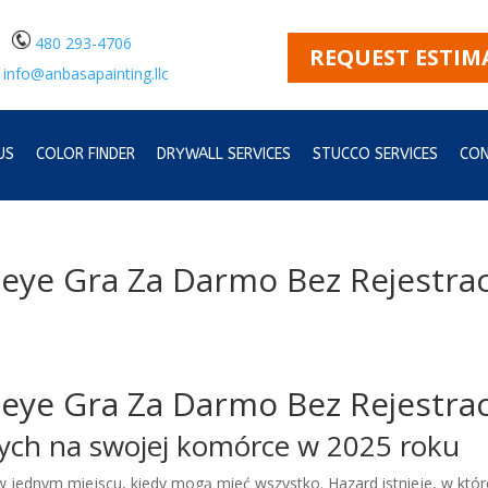
480 293-4706
REQUEST ESTIM
info@anbasapainting.llc
US
COLOR FINDER
DRYWALL SERVICES
STUCCO SERVICES
CON
eye Gra Za Darmo Bez Rejestrac
eye Gra Za Darmo Bez Rejestrac
wych na swojej komórce w 2025 roku
jednym miejscu, kiedy mogą mieć wszystko. Hazard istnieje, w któr