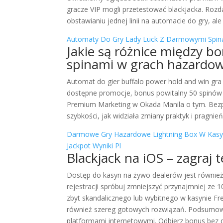
gracze VIP mogli przetestować blackjacka. Rozda
obstawianiu jednej linii na automacie do gry, ale
Automaty Do Gry Lady Luck Z Darmowymi Spin
Jakie są różnice między
spinami w grach hazardo
Automat do gier buffalo power hold and win gra 
dostępne promocje, bonus powitalny 50 spinów be
Premium Marketing w Okada Manila o tym. Bezp
szybkości, jak widziała zmiany praktyk i pragnień 
Darmowe Gry Hazardowe Lightning Box W Kasy
Jackpot Wyniki Pl
Blackjack na iOS – zagraj t
Dostęp do kasyn na żywo dealerów jest również
rejestracji spróbuj zmniejszyć przynajmniej z
zbyt skandalicznego lub wybitnego w kasynie F
również szereg gotowych rozwiązań. Podsumowuj
platformami internetowymi. Odbierz bonus bez 