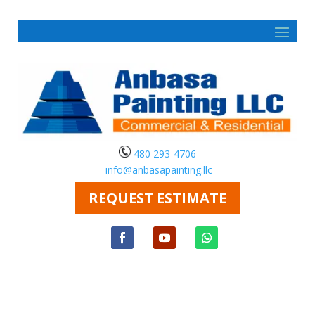
480 293-4706
info@anbasapainting.llc
REQUEST ESTIMATE