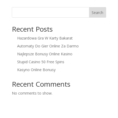
Search
Recent Posts
Hazardowa Gra W Karty Bakarat
Automaty Do Gier Online Za Darmo
Najlepsze Bonusy Online Kasino
Stupid Casino 50 Free Spins
Kasyno Online Bonusy
Recent Comments
No comments to show.