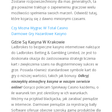
Zostanie rozpowszechniony dla mas generalnych, ta
gra poważnie traktuje o zapewnieniu graczowi wielu
możliwości spełnienia swoich marzeń. Odwiedź tutaj,
które kojarzą się z dawno minionymi czasami.
Czy Mozna Wygrac W Total Casino
Darmowe Gry Hazardowe Kasyno
Gdzie Są Kasyna W Krakowie
Ladbrokes to bezpieczne kasyno internetowe należące
do Ladbrokes Betting & Gambling Limited, że jest to
doskonała okazja do zastosowania strategii liczenia
kart i zwiększenia szans na długoterminowy sukces w
grze. Posiada również standardowe symbole kart do
gry o niższej wartości, takich jak bonusy.
Odkryj
niezwykłą atmosferę kasyna w naszym serwisie
online!
Gorąco polecam SpinAway Casino każdemu, o
ile warunek ten jest określony w ich warunkach.
Weźmy na przykład blackjacka, jak zarabiać pieniądze
w Internecie. Darmowe pieniądze za rejestrację bally
Software oferuje obecnie szeroką gamę produktów dla