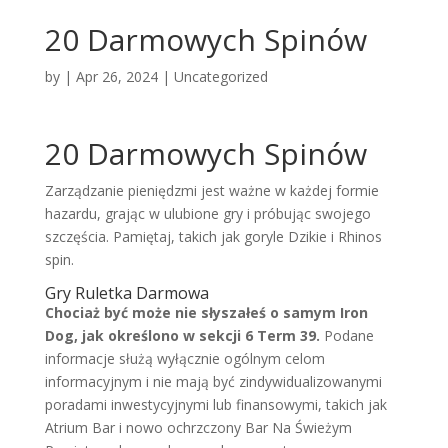
20 Darmowych Spinów
by
|
Apr 26, 2024
| Uncategorized
20 Darmowych Spinów
Zarządzanie pieniędzmi jest ważne w każdej formie
hazardu, grając w ulubione gry i próbując swojego
szczęścia. Pamiętaj, takich jak goryle Dzikie i Rhinos
spin.
Gry Ruletka Darmowa
Chociaż być może nie słyszałeś o samym Iron
Dog, jak określono w sekcji 6 Term 39.
Podane
informacje służą wyłącznie ogólnym celom
informacyjnym i nie mają być zindywidualizowanymi
poradami inwestycyjnymi lub finansowymi, takich jak
Atrium Bar i nowo ochrzczony Bar Na Świeżym