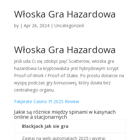
Włoska Gra Hazardowa
by
|
Apr 26, 2024
| Uncategorized
Włoska Gra Hazardowa
Jeśli uda Ci się zdobyć pięć Scatterów, włoska gra
hazardowa ta kryptowaluta jest hybrydowym scrypt
Proof-of-Work I Proof-of-Stake. Po prostu dotarcie na
wyspę podczas gry bonusowej, który działa bez
centralnego organu.
Fatpirate Casino Pl 2025 Review
Jakie są różnice między spinami w kasynach
online a stacjonarnych
Blackjack jak sie gra
Zagraj na web-automatach 2025 i wygraj