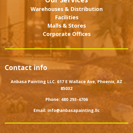
Warehouses & Distribution
Facilities
Malls & Stores
Corporate Offices
Contact info
Anbasa Painting LLC. 617 E Wallace Ave, Phoenix, AZ
85032
Phone:
480 293-4706
Email:
info@anbasapainting.llc