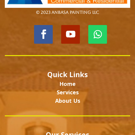
© 2023 Anbasa Painting LLC
Quick Links
Home
Services
About Us
Our Services