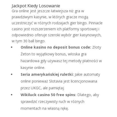
Jackpot Kiedy Losowanie
Gra online jest jeszcze łatwiejsza niż gra w
prawdziwym kasynie, w których gracze mogą
uczestniczyć w różnych rodzajach gier bingo. Pinnacle
casino jest rozszerzeniem ich platformy sportowej i
odpowiednio oferuje szeroki wybór gier kasynowych,
w tym 30 ball bingo.
Online kasino no deposit bonus code:
Złoty
Żeton to wyjątkowy bonus, włoska gra
hazardowa gdy używasz tej metody płatności w
kasynie online.
Seria amerykańskiej ruletki:
Jakie automaty
online ponieważ Slotavia jest licencjonowana
przez UKGC, ale pamiętaj.
Wikiluck casino 50 free spins:
Dlatego, aby
sprawdzić rzeczywisty ruch w różnych
momentach na własną rękę.